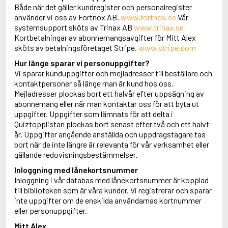
Både när det gäller kundregister och personalregister
använder vi oss av Fortnox AB.
www.fortnox.se
Vår
systemsupport sköts av Trinax AB
www.trinax.se
Kortbetalningar av abonnemangsavgifter för Mitt Alex
sköts av betalningsföretaget Stripe.
www.stripe.com
Hur länge sparar vi personuppgifter?
Vi sparar kunduppgifter och mejladresser till beställare och
kontaktpersoner så länge man är kund hos oss.
Mejladresser plockas bort ett halvår efter uppsägning av
abonnemang eller när man kontaktar oss för att byta ut
uppgifter. Uppgifter som lämnats för att delta i
Quiztopplistan plockas bort senast efter två och ett halvt
år. Uppgifter angående anställda och uppdragstagare tas
bort när de inte längre är relevanta för vår verksamhet eller
gällande redovisningsbestämmelser.
Inloggning med lånekortsnummer
Inloggning i vår databas med lånekortsnummer är kopplad
till biblioteken som är våra kunder. Vi registrerar och sparar
inte uppgifter om de enskilda användarnas kortnummer
eller personuppgifter.
Mitt Alex