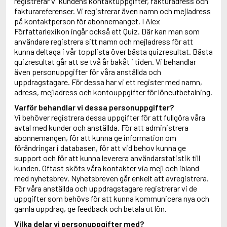
registrerar vi kundens kontaktuppgifter, fakturadress och
fakturareferenser. Vi registrerar även namn och mejladress
på kontaktperson för abonnemanget. I Alex
Författarlexikon ingår också ett Quiz. Där kan man som
användare registrera sitt namn och mejladress för att
kunna deltaga i vår topplista över bästa quizresultat. Bästa
quizresultat går att se två år bakåt i tiden. Vi behandlar
även personuppgifter för våra anställda och
uppdragstagare. För dessa har vi ett register med namn,
adress, mejladress och kontouppgifter för löneutbetalning.
Varför behandlar vi dessa personuppgifter?
Vi behöver registrera dessa uppgifter för att fullgöra våra
avtal med kunder och anställda. För att administrera
abonnemangen, för att kunna ge information om
förändringar i databasen, för att vid behov kunna ge
support och för att kunna leverera användarstatistik till
kunden. Oftast sköts våra kontakter via mejl och ibland
med nyhetsbrev. Nyhetsbreven går enkelt att avregistrera.
För våra anställda och uppdragstagare registrerar vi de
uppgifter som behövs för att kunna kommunicera nya och
gamla uppdrag, ge feedback och betala ut lön.
Vilka delar vi personuppgifter med?