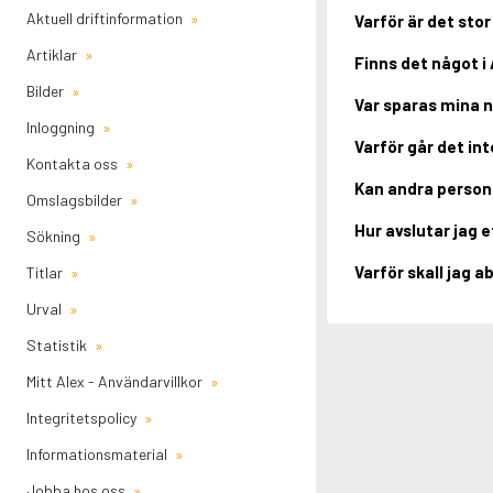
Aktuell driftinformation
Varför är det st
Artiklar
Finns det något i 
Bilder
Var sparas mina n
Inloggning
Varför går det in
Kontakta oss
Kan andra persone
Omslagsbilder
Hur avslutar jag
Sökning
Varför skall jag a
Titlar
Urval
Statistik
Mitt Alex - Användarvillkor
Integritetspolicy
Informationsmaterial
Jobba hos oss