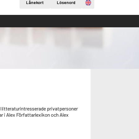
Engelska
Lånekort
Lösenord
l litteraturintresserade privatpersoner
ar i Alex Författarlexikon och Alex