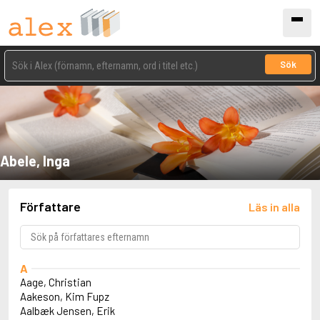
Sök
Abele, Inga
Författare
Läs in alla
A
Aage, Christian
Aakeson, Kim Fupz
Aalbæk Jensen, Erik