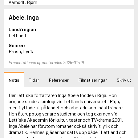
Aamodt, Bjørn
Abani, Christopher
Abbey, Kieran
Abele, Inga
Abbot, Anthony
Abbott, John
Land/region:
Abbott, Megan
Lettland
Abdel-Fattah, Randa
Genrer:
Abdolah, Kader
Prosa, Lyrik
Abé, Kobo
Abedi, Isabel
Presentationen uppdaterades 2025-01-09
Abele, Inga
Abgarjan, Narine
Abish, Walter
Notis
Titlar
Referenser
Filmatiseringar
Skriv ut
Aboulela, Leila
Abrahams, Peter (f. 1919)
Abrahams, Peter (f. 1947)
Den lettiska författaren Inga Abele föddes i Riga. Hon
Abrahamson, Emmy
började studera biologi vid Lettlands universitet i Riga,
Abse, Dannie
men flyttade ut på landet och arbetade som hästtränare.
Abu-Jaber, Diana
Hon återupptog senare studierna och tog examen vid
Abulhawa, Susan
Lettiska Akademin för kultur, teater och TV/drama 2001.
Aburas, Lone
Inga Abele har förutom romaner också skrivit lyrik och
Achebe, Chinua
dramatik. Hennes pjäser har satts upp både i Lettland och
Achmatova, Anna