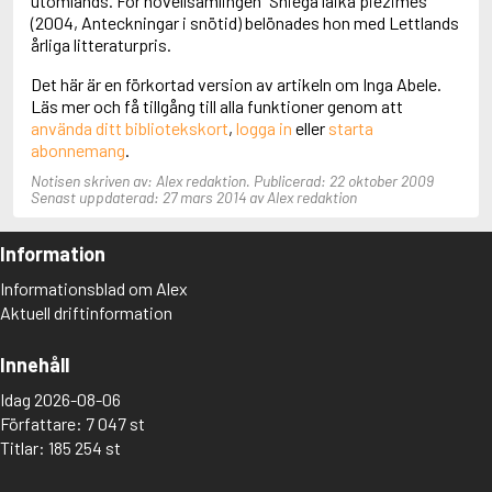
utomlands. För novellsamlingen "Sniega laika piezimes"
Aciman, André
(2004, Anteckningar i snötid) belönades hon med Lettlands
Ackebo, Lena
årliga litteraturpris.
Acker, Kathy
Det här är en förkortad version av artikeln om Inga Abele.
Ackroyd, Peter
Läs mer och få tillgång till alla funktioner genom att
Adam de la Halle
använda ditt bibliotekskort
,
logga in
eller
starta
Adamov, Arthur
abonnemang
.
Adams, Douglas
Adams, Herbert
Notisen skriven av: Alex redaktion. Publicerad: 22 oktober 2009
Adams, Jane
Senast uppdaterad: 27 mars 2014 av Alex redaktion
Adams, Richard
Adbåge, Emma
Information
Adbåge, Lisen
Adelborg, Ottilia
Informationsblad om Alex
Adichie, Chimamanda Ngozi
Aktuell driftinformation
Adiga, Aravind
Adler-Olsen, Jussi
Innehåll
Adlerbeth, Gudmund Jöran
Adnan, Etel
Idag 2026-08-06
Adolfsson, Eva
Författare: 7 047 st
Adolfsson, Evert
Titlar: 185 254 st
Adolfsson, Gunnar
Adolfsson, Josefine