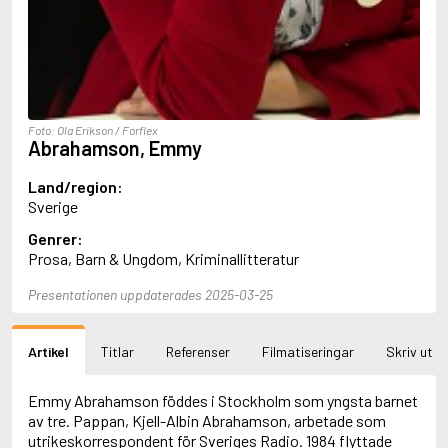
Aciman, André
Ackebo, Lena
Acker, Kathy
Ackroyd, Peter
Adam de la Halle
Adamov, Arthur
Foto: Ola Erikson / Forflex
Adams, Douglas
Abrahamson, Emmy
Adams, Herbert
Adams, Jane
Land/region:
Adams, Richard
Sverige
Adbåge, Emma
Genrer:
Adbåge, Lisen
Prosa, Barn & Ungdom, Kriminallitteratur
Adelborg, Ottilia
Adichie, Chimamanda Ngozi
Presentationen uppdaterades 2025-03-25
Adiga, Aravind
Adler-Olsen, Jussi
Adlerbeth, Gudmund Jöran
Artikel
Titlar
Referenser
Filmatiseringar
Skriv ut
Adnan, Etel
Adolfsson, Eva
Adolfsson, Evert
Emmy Abrahamson föddes i Stockholm som yngsta barnet
Adolfsson, Gunnar
av tre. Pappan, Kjell-Albin Abrahamson, arbetade som
Adolfsson, Josefine
utrikeskorrespondent för Sveriges Radio. 1984 flyttade