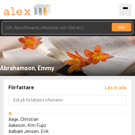
Sök
Abrahamson, Emmy
Författare
Läs in alla
A
Aage, Christian
Aakeson, Kim Fupz
Aalbæk Jensen, Erik