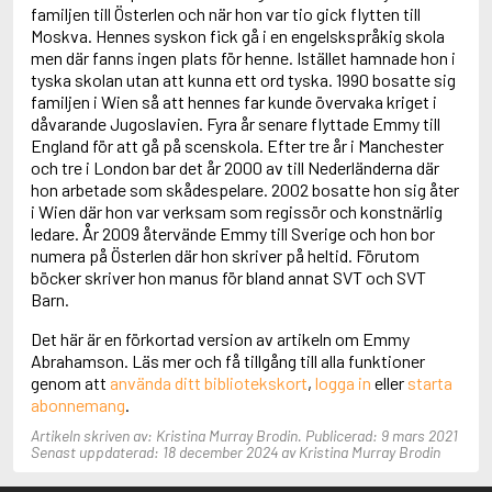
Adolfsson, Maria
familjen till Österlen och när hon var tio gick flytten till
Adolphsen, Peter
Moskva. Hennes syskon fick gå i en engelskspråkig skola
men där fanns ingen plats för henne. Istället hamnade hon i
tyska skolan utan att kunna ett ord tyska. 1990 bosatte sig
familjen i Wien så att hennes far kunde övervaka kriget i
dåvarande Jugoslavien. Fyra år senare flyttade Emmy till
England för att gå på scenskola. Efter tre år i Manchester
och tre i London bar det år 2000 av till Nederländerna där
hon arbetade som skådespelare. 2002 bosatte hon sig åter
i Wien där hon var verksam som regissör och konstnärlig
ledare. År 2009 återvände Emmy till Sverige och hon bor
numera på Österlen där hon skriver på heltid. Förutom
böcker skriver hon manus för bland annat SVT och SVT
Barn.
Det här är en förkortad version av artikeln om Emmy
Abrahamson. Läs mer och få tillgång till alla funktioner
genom att
använda ditt bibliotekskort
,
logga in
eller
starta
abonnemang
.
Artikeln skriven av: Kristina Murray Brodin. Publicerad: 9 mars 2021
Senast uppdaterad: 18 december 2024 av Kristina Murray Brodin