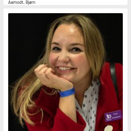
Aamodt, Bjørn
Abani, Christopher
Abbey, Kieran
Abbot, Anthony
Abbott, John
Abbott, Megan
Abdel-Fattah, Randa
Abdolah, Kader
Abé, Kobo
Abedi, Isabel
Abele, Inga
Abgarjan, Narine
Abish, Walter
Aboulela, Leila
Abrahams, Peter (f. 1919)
Abrahams, Peter (f. 1947)
Abrahamson, Emmy
Abse, Dannie
Abu-Jaber, Diana
Abulhawa, Susan
Aburas, Lone
Achebe, Chinua
Achmatova, Anna