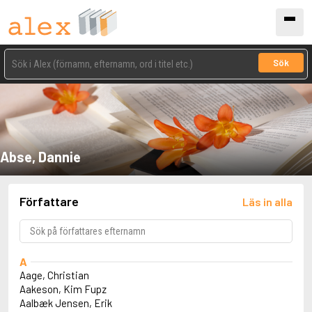
Sök
Abse, Dannie
Författare
Läs in alla
A
Aage, Christian
Aakeson, Kim Fupz
Aalbæk Jensen, Erik