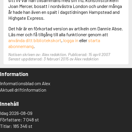
sitt liv var han tillsammans med sin fru, konsthistorikern
Aciman, André
Joan Mercer, bosatt i nordvästra London och under många
Ackebo, Lena
år hade han även en spalt i dagstidningen Hampstead and
Acker, Kathy
Highgate Express.
Ackroyd, Peter
Det här är en förkortad version av artikeln om Dannie Abse.
Adam de la Halle
Läs mer och få tillgång till alla funktioner genom att
Adamov, Arthur
använda ditt bibliotekskort
,
logga in
eller
starta
Adams, Douglas
abonnemang
.
Adams, Herbert
Adams, Jane
Notisen skriven av: Alex redaktion. Publicerad: 15 april 2007
Adams, Richard
Senast uppdaterad: 3 februari 2015 av Alex redaktion
Adbåge, Emma
Adbåge, Lisen
Information
Adelborg, Ottilia
Adichie, Chimamanda Ngozi
Informationsblad om Alex
Adiga, Aravind
Aktuell driftinformation
Adler-Olsen, Jussi
Adlerbeth, Gudmund Jöran
Innehåll
Adnan, Etel
Adolfsson, Eva
Idag 2026-08-09
Adolfsson, Evert
Författare: 7 048 st
Adolfsson, Gunnar
Titlar: 185 346 st
Adolfsson, Josefine