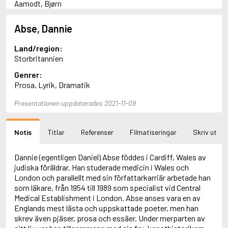
Aamodt, Bjørn
Abani, Christopher
Abbey, Kieran
Abse, Dannie
Abbot, Anthony
Abbott, John
Land/region:
Abbott, Megan
Storbritannien
Abdel-Fattah, Randa
Genrer:
Abdolah, Kader
Prosa, Lyrik, Dramatik
Abé, Kobo
Abedi, Isabel
Presentationen uppdaterades 2021-11-09
Abele, Inga
Abgarjan, Narine
Abish, Walter
Notis
Titlar
Referenser
Filmatiseringar
Skriv ut
Aboulela, Leila
Abrahams, Peter (f. 1919)
Abrahams, Peter (f. 1947)
Dannie (egentligen Daniel) Abse föddes i Cardiff, Wales av
Abrahamson, Emmy
judiska föräldrar. Han studerade medicin i Wales och
Abse, Dannie
London och parallellt med sin författarkarriär arbetade han
Abu-Jaber, Diana
som läkare, från 1954 till 1989 som specialist vid Central
Abulhawa, Susan
Medical Establishment i London. Abse anses vara en av
Aburas, Lone
Englands mest lästa och uppskattade poeter, men han
Achebe, Chinua
skrev även pjäser, prosa och essäer. Under merparten av
Achmatova, Anna