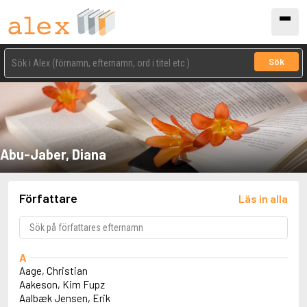
Sök
Abu-Jaber, Diana
Författare
Läs in alla
A
Aage, Christian
Aakeson, Kim Fupz
Aalbæk Jensen, Erik