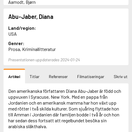
Aamodt, Bjørn
Abani, Christopher
Abbey, Kieran
Abu-Jaber, Diana
Abbot, Anthony
Abbott, John
Land/region:
Abbott, Megan
USA
Abdel-Fattah, Randa
Genrer:
Abdolah, Kader
Prosa, Kriminallitteratur
Abé, Kobo
Abedi, Isabel
Presentationen uppdaterades 2024-01-24
Abele, Inga
Abgarjan, Narine
Abish, Walter
Artikel
Titlar
Referenser
Filmatiseringar
Skriv ut
Aboulela, Leila
Abrahams, Peter (f. 1919)
Abrahams, Peter (f. 1947)
Den amerikanska författaren Diana Abu-Jaber är född och
Abrahamson, Emmy
uppvuxen I Syracuse, New York. Med en pappa från
Abse, Dannie
Jordanien och en amerikansk mamma har hon växt upp
Abu-Jaber, Diana
med rötter i två skilda kulturer. Som sjuåring flyttade hon
Abulhawa, Susan
till Amman i Jordanien där familjen bodde i två år och hon
Aburas, Lone
har sedan dess fortsatt att regelbundet besöka sin
Achebe, Chinua
arabiska släkthalva.
Achmatova, Anna