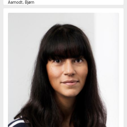
Aamodt, Bjørn
Abani, Christopher
Abbey, Kieran
Abbot, Anthony
Abbott, John
Abbott, Megan
Abdel-Fattah, Randa
Abdolah, Kader
Abé, Kobo
Abedi, Isabel
Abele, Inga
Abgarjan, Narine
Abish, Walter
Aboulela, Leila
Abrahams, Peter (f. 1919)
Abrahams, Peter (f. 1947)
Abrahamson, Emmy
Abse, Dannie
Abu-Jaber, Diana
Abulhawa, Susan
Aburas, Lone
Achebe, Chinua
Achmatova, Anna