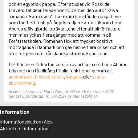
Adolfsson, Maria
och en egyptisk pappa. Efter studier vid Roskilde
Adolphsen, Peter
Universitet debuterade hon 2009 med den autofiktiva
romanen "Føtexsøen". I centrum här står den unga Lene
som tagit ett jobb på lågpriskedjan Føtex. Liksom Lone
Aburas själv gjorde, strävar Lene efter att bli författare
men misslyckas flera gånger med att komma in på
Forfatterskolen. Romanen fick ett mycket positivt
mottagande i Danmark och gav henne flera priser och ett
stort stipendium från danska statens konstfond.
Det här är en förkortad version av artikeln om Lone Aburas.
Läs mer och få tillgång till alla funktioner genom att
använda ditt bibliotekskort
,
logga in
eller
starta
abonnemang
.
Artikeln skriven av: Maria West. Publicerad: 5 oktober 2020
Senast uppdaterad: 10 juni 2024 av Alex redaktion
Information
Informationsblad om Alex
Aktuell driftinformation