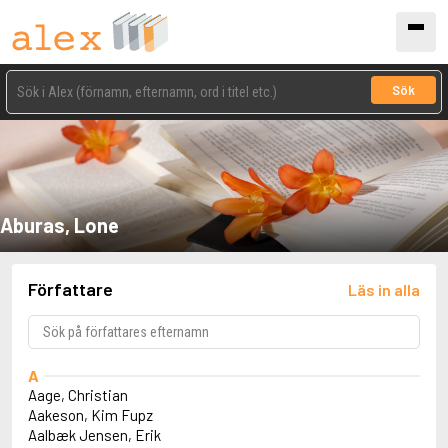
Sök
Aburas, Lone
Författare
Läs in alla
A
Aage, Christian
Aakeson, Kim Fupz
Aalbæk Jensen, Erik