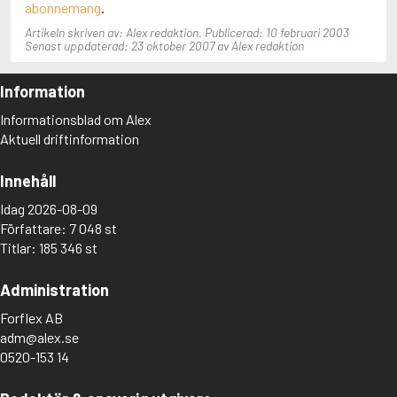
abonnemang
.
Adolfsson, Maria
Adolphsen, Peter
Artikeln skriven av: Alex redaktion. Publicerad: 10 februari 2003
Senast uppdaterad: 23 oktober 2007 av Alex redaktion
Information
Informationsblad om Alex
Aktuell driftinformation
Innehåll
Idag 2026-08-09
Författare: 7 048 st
Titlar: 185 346 st
Administration
Forflex AB
adm@alex.se
0520-153 14