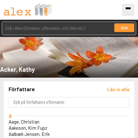
Sök
Acker, Kathy
Författare
Läs in alla
A
Aage, Christian
Aakeson, Kim Fupz
Aalbæk Jensen, Erik