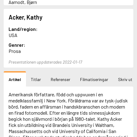
Aamodt, Bjørn
Abani, Christopher
Abbey, Kieran
Acker, Kathy
Abbot, Anthony
Abbott, John
Land/region:
Abbott, Megan
USA
Abdel-Fattah, Randa
Genrer:
Abdolah, Kader
Prosa
Abé, Kobo
Abedi, Isabel
Presentationen uppdaterades 2022-01-17
Abele, Inga
Abgarjan, Narine
Abish, Walter
Artikel
Titlar
Referenser
Filmatiseringar
Skriv ut
Aboulela, Leila
Abrahams, Peter (f. 1919)
Abrahams, Peter (f. 1947)
Amerikansk författare, född och uppvuxen i en
Abrahamson, Emmy
medelklassfamilj i New York. Föräldrarna var av tysk-judisk
Abse, Dannie
börd, fadern en affärsman i handskbranschen och modern
Abu-Jaber, Diana
en firad fotomodell. Efter en längre tids sinnessjukdom
Abulhawa, Susan
begick hon självmord i början på 1980-talet. Kathy Acker
Aburas, Lone
fick sin utbildning vid Brandeis University i Waltham,
Achebe, Chinua
Massachussetts och vid University of California i San
Achmatova, Anna