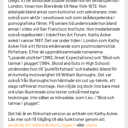
Diego. Efter avslutade studier bodde hon en femårsperiod i
Aciman, André
London, innan hon återvände till New York 1972. Hon
Ackebo, Lena
arbetade bland annat som kontorist och sekreterare, men
Acker, Kathy
också som aktör i sexshower och som skådespelerska i
Ackroyd, Peter
pornografiska filmer. På senare tid undervisade hon bland
Adam de la Halle
annat i video vid San Francisco Institute. Hon medarbetade
Adamov, Arthur
också regelbundet i tidskriften Art Forum. Kathy Acker
Adams, Douglas
avled i cancer 1997. Det var under tiden i London som Kathy
Adams, Herbert
Acker fick sitt första erkännande som postmodernistisk
Adams, Jane
författare. Efter de uppmärksammade romanerna
Adams, Richard
"Lysande utsikter" (1982, Great Expectations) och "Blod och
Adbåge, Emma
tarmar i plugget" (1984, Blood and Guts in High School)
Adbåge, Lisen
utnämndes hon till "punkförfattare" och kallades ibland för
Adelborg, Ottilia
en kvinnlig motsvarighet till William Burroughs. Det var
Adichie, Chimamanda Ngozi
också från Burroughs hon hämtade sin cut up-teknik, ett
Adiga, Aravind
slags raffinerat montage. Hon nöjde sig dock inte bara med
Adler-Olsen, Jussi
ord utan illustrerade sina texter också med egna
Adlerbeth, Gudmund Jöran
teckningar, inte sällan av könsdelar, som t.ex. i "Blod och
Adnan, Etel
tarmar i plugget".
Adolfsson, Eva
Det här är en förkortad version av artikeln om Kathy Acker.
Adolfsson, Evert
Läs mer och få tillgång till alla funktioner genom att
Adolfsson, Gunnar
använda ditt bibliotekskort
,
logga in
eller
starta
Adolfsson, Josefine