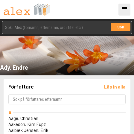
Sök
Ady, Endre
Författare
Läs in alla
A
Aage, Christian
Aakeson, Kim Fupz
Aalbæk Jensen, Erik