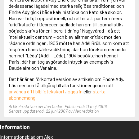
Adolfsson, Maria
deklasserad lågadel med starka religiösa traditioner, och
Adolphsen, Peter
Endre Ady gick i både kalvinistiska och katolska skolor.
Han var tidigt oppositionell, och efter att par terminers
juridikstudier i Debrecen sadlade han om till journalistik,
började skriva för en liberal tidning i Nagyvárad – då ett
intellektuellt centrum – och blev alltmer kritisk mot den
rådande ordningen. 1903 mötte han Adél Brüll, som kom att
inspirera hans kärleksdiktning, där hon förekommer under
namnet "Léda" (Adél – Léda). 1904 besökte han henne i
Paris, där han tog avgörande intryck av exempelvis
Baudelaire och Verlaine.
Det här är en förkortad version av artikeln om Endre Ady.
Läs mer och få tillgång till alla funktioner genom att
använda ditt bibliotekskort
,
logga in
eller
starta
abonnemang
.
Artikeln skriven av: Jan Ceder. Publicerad: 11 maj 2006
Senast uppdaterad: 22 juni 2007 av Alex redaktion
Information
Informationsblad om Alex