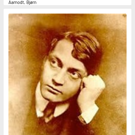
Aamodt, Bjørn
Abani, Christopher
Abbey, Kieran
Abbot, Anthony
Abbott, John
Abbott, Megan
Abdel-Fattah, Randa
Abdolah, Kader
Abé, Kobo
Abedi, Isabel
Abele, Inga
Abgarjan, Narine
Abish, Walter
Aboulela, Leila
Abrahams, Peter (f. 1919)
Abrahams, Peter (f. 1947)
Abrahamson, Emmy
Abse, Dannie
Abu-Jaber, Diana
Abulhawa, Susan
Aburas, Lone
Achebe, Chinua
Achmatova, Anna