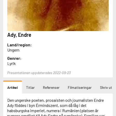
Aciman, André
Ackebo, Lena
Acker, Kathy
Ackroyd, Peter
Adam de la Halle
Adamov, Arthur
Ady, Endre
Adams, Douglas
Adams, Herbert
Land/region:
Adams, Jane
Ungern
Adams, Richard
Adbåge, Emma
Genrer:
Adbåge, Lisen
Lyrik
Adelborg, Ottilia
Adichie, Chimamanda Ngozi
Presentationen uppdaterades 2022-09-23
Adiga, Aravind
Adler-Olsen, Jussi
Artikel
Titlar
Referenser
Filmatiseringar
Skriv ut
Adlerbeth, Gudmund Jöran
Adnan, Etel
Adolfsson, Eva
Den ungerske poeten, prosaisten och journalisten Endre
Adolfsson, Evert
Ady föddes i byn Érmindszent, som då låg i det
Adolfsson, Gunnar
habsburgska imperiet, numera i Rumänien (platsen är
Adolfsson, Josefine
numera omdöpt till Ady Endre på rumänska). Familjen var