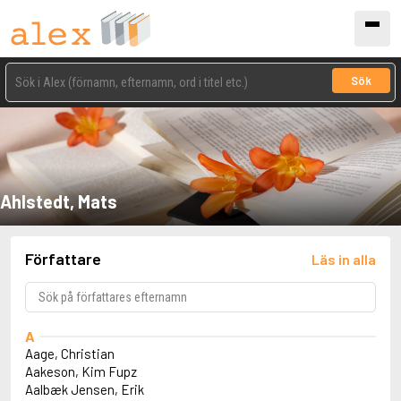
Sök
Ahlstedt, Mats
Författare
Läs in alla
A
Aage, Christian
Aakeson, Kim Fupz
Aalbæk Jensen, Erik