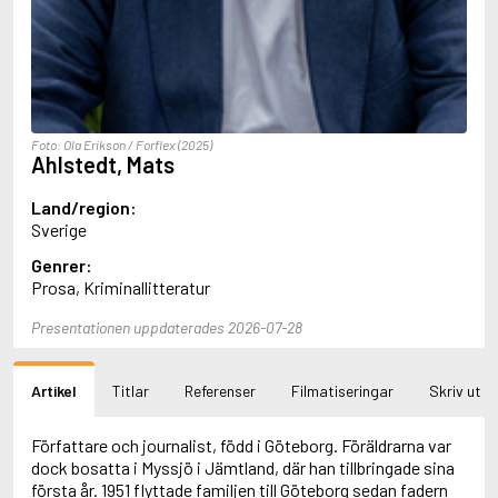
Aciman, André
Ackebo, Lena
Acker, Kathy
Ackroyd, Peter
Adam de la Halle
Adamov, Arthur
Foto: Ola Erikson / Forflex (2025)
Adams, Douglas
Ahlstedt, Mats
Adams, Herbert
Adams, Jane
Land/region:
Adams, Richard
Sverige
Adbåge, Emma
Genrer:
Adbåge, Lisen
Prosa, Kriminallitteratur
Adelborg, Ottilia
Adichie, Chimamanda Ngozi
Presentationen uppdaterades 2026-07-28
Adiga, Aravind
Adler-Olsen, Jussi
Adlerbeth, Gudmund Jöran
Artikel
Titlar
Referenser
Filmatiseringar
Skriv ut
Adnan, Etel
Adolfsson, Eva
Adolfsson, Evert
Författare och journalist, född i Göteborg. Föräldrarna var
Adolfsson, Gunnar
dock bosatta i Myssjö i Jämtland, där han tillbringade sina
Adolfsson, Josefine
första år. 1951 flyttade familjen till Göteborg sedan fadern