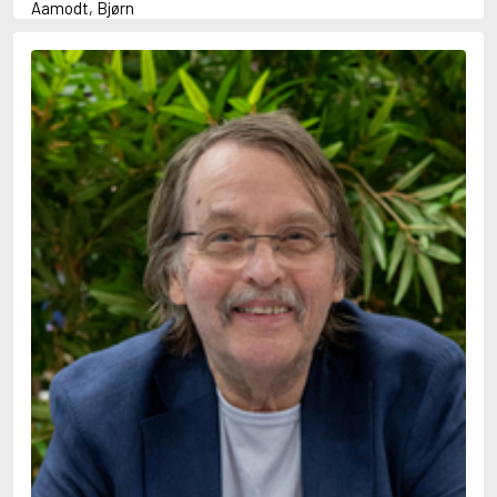
Aamodt, Bjørn
Abani, Christopher
Abbey, Kieran
Abbot, Anthony
Abbott, John
Abbott, Megan
Abdel-Fattah, Randa
Abdolah, Kader
Abé, Kobo
Abedi, Isabel
Abele, Inga
Abgarjan, Narine
Abish, Walter
Aboulela, Leila
Abrahams, Peter (f. 1919)
Abrahams, Peter (f. 1947)
Abrahamson, Emmy
Abse, Dannie
Abu-Jaber, Diana
Abulhawa, Susan
Aburas, Lone
Achebe, Chinua
Achmatova, Anna