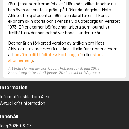
Adolfsson, Maria
fått tjänst som komminister i Härlanda, vilket innebar att
Adolphsen, Peter
han även var anstaltspräst på Härlanda fängelse. Mats
Ahlstedt tog studenten 1969, och därefter en fil.kand. i
ekonomisk historia och svenska vid Göteborgs universitet
1973. Efter examen började han arbeta som journalist i
Trollhättan, där han också var bosatt under tre år.
Det här är en förkortad version av artikeln om Mats
Ahlstedt. Läs mer och få tillgång till alla funktioner genom
att
använda ditt bibliotekskort
,
logga in
eller
starta
abonnemang
.
Artikeln skriven av: Jan Ceder. Publicerad: 15 juni 2008
Senast uppdaterad: 31 januari 2024 av Johan Wopenka
Information
Informationsblad om Alex
Aktuell driftinformation
Innehåll
Idag 2026-08-08