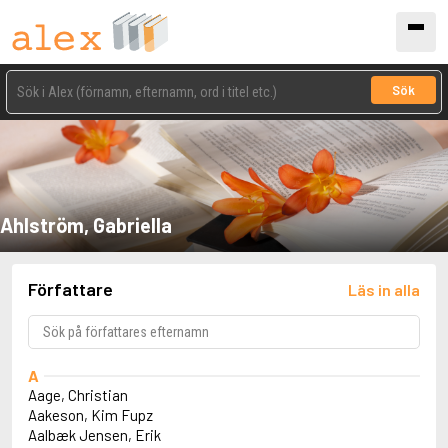
Sök
Ahlström, Gabriella
Författare
Läs in alla
A
Aage, Christian
Aakeson, Kim Fupz
Aalbæk Jensen, Erik