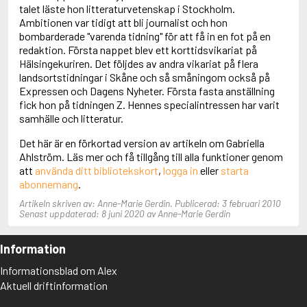
Adolfsson, Maria
talet läste hon litteraturvetenskap i Stockholm.
Adolphsen, Peter
Ambitionen var tidigt att bli journalist och hon
bombarderade "varenda tidning" för att få in en fot på en
redaktion. Första nappet blev ett korttidsvikariat på
Hälsingekuriren. Det följdes av andra vikariat på flera
landsortstidningar i Skåne och så småningom också på
Expressen och Dagens Nyheter. Första fasta anställning
fick hon på tidningen Z. Hennes specialintressen har varit
samhälle och litteratur.
Det här är en förkortad version av artikeln om Gabriella
Ahlström. Läs mer och få tillgång till alla funktioner genom
att
använda ditt bibliotekskort
,
logga in
eller
starta
abonnemang
.
Artikeln skriven av: Anne-Marie Gerdin. Publicerad: 3 februari 2010
Senast uppdaterad: 8 juni 2020 av Anne-Marie Gerdin
Information
Informationsblad om Alex
Aktuell driftinformation