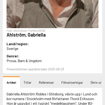
Aciman, André
Ackebo, Lena
Acker, Kathy
Ackroyd, Peter
Adam de la Halle
Adamov, Arthur
Foto: Ola Erikson / Forflex (2009)
Adams, Douglas
Ahlström, Gabriella
Adams, Herbert
Adams, Jane
Land/region:
Adams, Richard
Sverige
Adbåge, Emma
Genrer:
Adbåge, Lisen
Prosa, Barn & Ungdom
Adelborg, Ottilia
Adichie, Chimamanda Ngozi
Presentationen uppdaterades 2025-06-23
Adiga, Aravind
Adler-Olsen, Jussi
Adlerbeth, Gudmund Jöran
Artikel
Titlar
Referenser
Filmatiseringar
Skriv ut
Adnan, Etel
Adolfsson, Eva
Adolfsson, Evert
Gabriella Ahlström föddes i Göteborg, växte upp i Lund och
Adolfsson, Gunnar
bor numera i Stockholm med författaren Thord Eriksson.
Adolfsson, Josefine
Hon är uppväxt i ett typiskt "medelklasshem". Under 80-