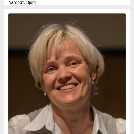
Aamodt, Bjørn
Abani, Christopher
Abbey, Kieran
Abbot, Anthony
Abbott, John
Abbott, Megan
Abdel-Fattah, Randa
Abdolah, Kader
Abé, Kobo
Abedi, Isabel
Abele, Inga
Abgarjan, Narine
Abish, Walter
Aboulela, Leila
Abrahams, Peter (f. 1919)
Abrahams, Peter (f. 1947)
Abrahamson, Emmy
Abse, Dannie
Abu-Jaber, Diana
Abulhawa, Susan
Aburas, Lone
Achebe, Chinua
Achmatova, Anna