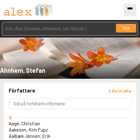
Sök
Ahnhem, Stefan
Författare
Läs in alla
A
Aage, Christian
Aakeson, Kim Fupz
Aalbæk Jensen, Erik