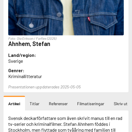
Aciman, André
Ackebo, Lena
Acker, Kathy
Ackroyd, Peter
Adam de la Halle
Adamov, Arthur
Foto: Ola Erikson / Forflex (2025)
Adams, Douglas
Ahnhem, Stefan
Adams, Herbert
Adams, Jane
Land/region:
Adams, Richard
Sverige
Adbåge, Emma
Genrer:
Adbåge, Lisen
Kriminallitteratur
Adelborg, Ottilia
Adichie, Chimamanda Ngozi
Presentationen uppdaterades 2025-05-05
Adiga, Aravind
Adler-Olsen, Jussi
Adlerbeth, Gudmund Jöran
Artikel
Titlar
Referenser
Filmatiseringar
Skriv ut
Adnan, Etel
Adolfsson, Eva
Adolfsson, Evert
Svensk deckarförfattare som även skrivit manus till en rad
Adolfsson, Gunnar
tv-serier och kriminalfilmer. Stefan Ahnhem föddes i
Adolfsson, Josefine
Stockholm, men flyttade som tvååring med familjen till