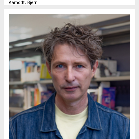
Aamodt, Bjørn
Abani, Christopher
Abbey, Kieran
Abbot, Anthony
Abbott, John
Abbott, Megan
Abdel-Fattah, Randa
Abdolah, Kader
Abé, Kobo
Abedi, Isabel
Abele, Inga
Abgarjan, Narine
Abish, Walter
Aboulela, Leila
Abrahams, Peter (f. 1919)
Abrahams, Peter (f. 1947)
Abrahamson, Emmy
Abse, Dannie
Abu-Jaber, Diana
Abulhawa, Susan
Aburas, Lone
Achebe, Chinua
Achmatova, Anna