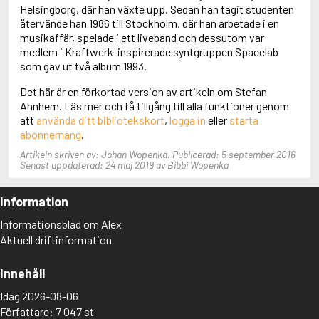
Adolfsson, Maria
Helsingborg, där han växte upp. Sedan han tagit studenten
Adolphsen, Peter
återvände han 1986 till Stockholm, där han arbetade i en
musikaffär, spelade i ett liveband och dessutom var
medlem i Kraftwerk-inspirerade syntgruppen Spacelab
som gav ut två album 1993.
Det här är en förkortad version av artikeln om Stefan
Ahnhem. Läs mer och få tillgång till alla funktioner genom
att
använda ditt bibliotekskort
,
logga in
eller
starta
abonnemang
.
Artikeln skriven av: Johan Wopenka. Publicerad: 5 september 2016
Senast uppdaterad: 24 maj 2019 av Bibbi Wopenka
Information
Informationsblad om Alex
Aktuell driftinformation
Innehåll
Idag 2026-08-06
Författare: 7 047 st