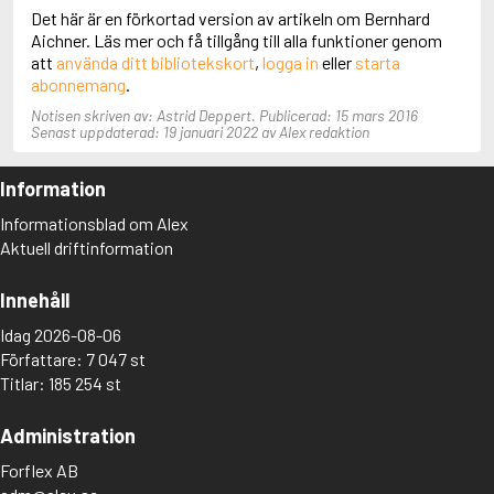
Det här är en förkortad version av artikeln om Bernhard
Aciman, André
Aichner. Läs mer och få tillgång till alla funktioner genom
Ackebo, Lena
att
använda ditt bibliotekskort
,
logga in
eller
starta
Acker, Kathy
abonnemang
.
Ackroyd, Peter
Adam de la Halle
Notisen skriven av: Astrid Deppert. Publicerad: 15 mars 2016
Adamov, Arthur
Senast uppdaterad: 19 januari 2022 av Alex redaktion
Adams, Douglas
Adams, Herbert
Information
Adams, Jane
Adams, Richard
Informationsblad om Alex
Adbåge, Emma
Aktuell driftinformation
Adbåge, Lisen
Adelborg, Ottilia
Innehåll
Adichie, Chimamanda Ngozi
Adiga, Aravind
Idag 2026-08-06
Adler-Olsen, Jussi
Författare: 7 047 st
Adlerbeth, Gudmund Jöran
Titlar: 185 254 st
Adnan, Etel
Adolfsson, Eva
Administration
Adolfsson, Evert
Adolfsson, Gunnar
Forflex AB
Adolfsson, Josefine