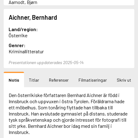
Aamodt, Bjørn
Abani, Christopher
Abbey, Kieran
Aichner, Bernhard
Abbot, Anthony
Abbott, John
Land/region:
Abbott, Megan
Österrike
Abdel-Fattah, Randa
Genrer:
Abdolah, Kader
Kriminallitteratur
Abé, Kobo
Abedi, Isabel
Presentationen uppdaterades 2025-05-14
Abele, Inga
Abgarjan, Narine
Abish, Walter
Notis
Titlar
Referenser
Filmatiseringar
Skriv ut
Aboulela, Leila
Abrahams, Peter (f. 1919)
Abrahams, Peter (f. 1947)
Den österrikiske författaren Bernhard Aichner är född i
Abrahamson, Emmy
Innsbruck och uppvuxen i östra Tyrolen. Föräldrarna hade
Abse, Dannie
ett möbelhus. Som tonåring flyttade han tillbaka till
Abu-Jaber, Diana
Innsbruck. Han avslutade gymnasiet på distans, studerade
Abulhawa, Susan
tysk språkvetenskap och gjorde intresset för fotografi till
Aburas, Lone
sitt yrke. Bernhard Aichner bor idag med sin familj i
Achebe, Chinua
Innsbruck.
Achmatova, Anna