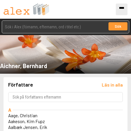
Sök
Aichner, Bernhard
Författare
Läs in alla
A
Aage, Christian
Aakeson, Kim Fupz
Aalbæk Jensen, Erik