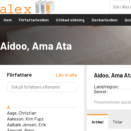
Hem
Författarlexikon
Utökad sökning
Deckarlexikon
Qui
Aidoo, Ama Ata
Författare
Aidoo, Ama At
Läs in alla
Land/region:
Genrer:
Presentationen uppd
A
Aage, Christian
Aakeson, Kim Fupz
Artikel
Titlar
Aalbæk Jensen, Erik
Aamodt, Bjørn