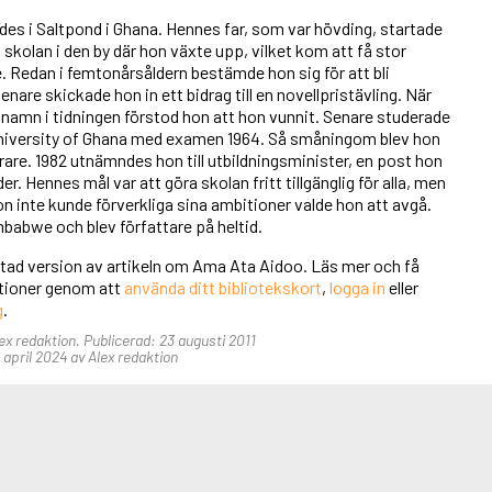
es i Saltpond i Ghana. Hennes far, som var hövding, startade
 skolan i den by där hon växte upp, vilket kom att få stor
. Redan i femtonårsåldern bestämde hon sig för att bli
senare skickade hon in ett bidrag till en novellpristävling. När
 namn i tidningen förstod hon att hon vunnit. Senare studerade
 University of Ghana med examen 1964. Så småningom blev hon
ärare. 1982 utnämndes hon till utbildningsminister, en post hon
r. Hennes mål var att göra skolan fritt tillgänglig för alla, men
on inte kunde förverkliga sina ambitioner valde hon att avgå.
imbabwe och blev författare på heltid.
rtad version av artikeln om Ama Ata Aidoo. Läs mer och få
unktioner genom att
använda ditt bibliotekskort
,
logga in
eller
g
.
lex redaktion. Publicerad: 23 augusti 2011
april 2024 av Alex redaktion