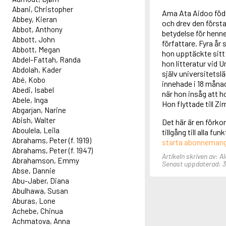
Abani, Christopher
Ama Ata Aidoo född
Abbey, Kieran
och drev den första
Abbot, Anthony
betydelse för henne
Abbott, John
författare. Fyra år 
Abbott, Megan
hon upptäckte sitt
Abdel-Fattah, Randa
hon litteratur vid
Abdolah, Kader
själv universitetsl
Abé, Kobo
innehade i 18 månade
Abedi, Isabel
när hon insåg att h
Abele, Inga
Hon flyttade till Z
Abgarjan, Narine
Abish, Walter
Det här är en förko
Aboulela, Leila
tillgång till alla f
Abrahams, Peter (f. 1919)
starta abonneman
Abrahams, Peter (f. 1947)
Artikeln skriven av: A
Abrahamson, Emmy
Senast uppdaterad: 3 
Abse, Dannie
Abu-Jaber, Diana
Abulhawa, Susan
Aburas, Lone
Achebe, Chinua
Achmatova, Anna