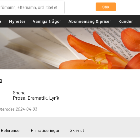
Sök
z
Nyheter
Vanliga frågor
Abonnemang & priser
Kunder
a
Ghana
Prosa, Dramatik, Lyrik
aterades 2024-04-03
Referenser
Filmatiseringar
Skriv ut