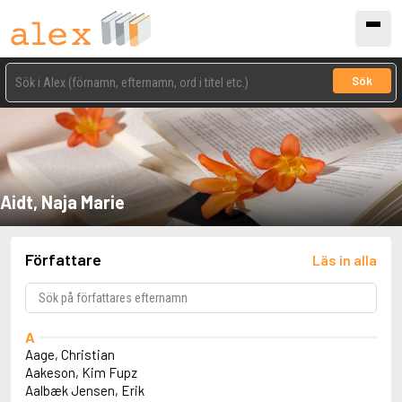
Sök
Aidt, Naja Marie
Författare
Läs in alla
A
Aage, Christian
Aakeson, Kim Fupz
Aalbæk Jensen, Erik