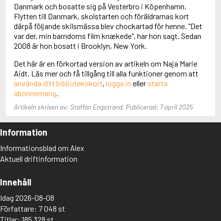
Adolfsson, Maria
Danmark och bosatte sig på Vesterbro i Köpenhamn.
Adolphsen, Peter
Flytten till Danmark, skolstarten och föräldrarnas kort
därpå följande skilsmässa blev chockartad för henne. "Det
var der, min barndoms film knækede", har hon sagt. Sedan
2008 är hon bosatt i Brooklyn, New York.
Det här är en förkortad version av artikeln om Naja Marie
Aidt. Läs mer och få tillgång till alla funktioner genom att
använda ditt bibliotekskort
,
logga in
eller
starta
abonnemang
.
Artikeln skriven av: Staffan Engstrand. Publicerad: 7 april 2025
Information
Informationsblad om Alex
Aktuell driftinformation
Innehåll
Idag 2026-08-08
Författare: 7 048 st
Titlar: 185 328 st