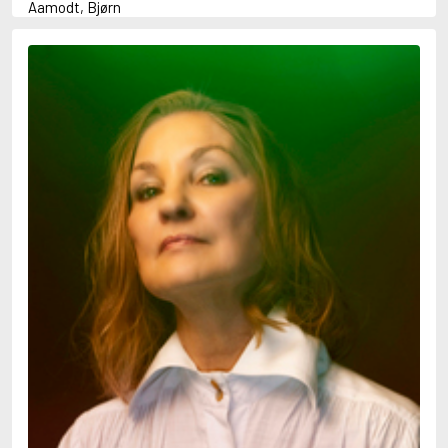
Aamodt, Bjørn
Abani, Christopher
Abbey, Kieran
Abbot, Anthony
Abbott, John
Abbott, Megan
Abdel-Fattah, Randa
Abdolah, Kader
Abé, Kobo
Abedi, Isabel
Abele, Inga
Abgarjan, Narine
Abish, Walter
Aboulela, Leila
Abrahams, Peter (f. 1919)
Abrahams, Peter (f. 1947)
Abrahamson, Emmy
Abse, Dannie
Abu-Jaber, Diana
Abulhawa, Susan
Aburas, Lone
Achebe, Chinua
Achmatova, Anna