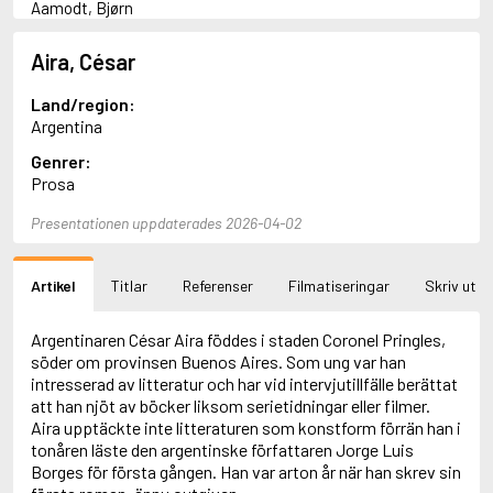
Aamodt, Bjørn
Abani, Christopher
Abbey, Kieran
Aira, César
Abbot, Anthony
Abbott, John
Land/region:
Abbott, Megan
Argentina
Abdel-Fattah, Randa
Genrer:
Abdolah, Kader
Prosa
Abé, Kobo
Abedi, Isabel
Presentationen uppdaterades 2026-04-02
Abele, Inga
Abgarjan, Narine
Abish, Walter
Artikel
Titlar
Referenser
Filmatiseringar
Skriv ut
Aboulela, Leila
Abrahams, Peter (f. 1919)
Abrahams, Peter (f. 1947)
Argentinaren César Aira föddes i staden Coronel Pringles,
Abrahamson, Emmy
söder om provinsen Buenos Aires. Som ung var han
Abse, Dannie
intresserad av litteratur och har vid intervjutillfälle berättat
Abu-Jaber, Diana
att han njöt av böcker liksom serietidningar eller filmer.
Abulhawa, Susan
Aira upptäckte inte litteraturen som konstform förrän han i
Aburas, Lone
tonåren läste den argentinske författaren Jorge Luis
Achebe, Chinua
Borges för första gången. Han var arton år när han skrev sin
Achmatova, Anna