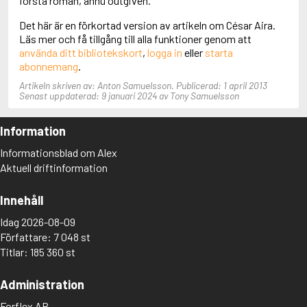
första roman, ännu outgiven.
Aciman, André
Det här är en förkortad version av artikeln om César Aira.
Ackebo, Lena
Läs mer och få tillgång till alla funktioner genom att
Acker, Kathy
använda ditt bibliotekskort
,
logga in
eller
starta
Ackroyd, Peter
abonnemang
.
Adam de la Halle
Adamov, Arthur
Artikeln skriven av: Anton Samuelsson. Publicerad: 1 april 2013
Adams, Douglas
Senast uppdaterad: 9 januari 2024 av Tony Samuelsson
Adams, Herbert
Adams, Jane
Information
Adams, Richard
Adbåge, Emma
Informationsblad om Alex
Adbåge, Lisen
Aktuell driftinformation
Adelborg, Ottilia
Adichie, Chimamanda Ngozi
Innehåll
Adiga, Aravind
Adler-Olsen, Jussi
Idag 2026-08-09
Adlerbeth, Gudmund Jöran
Författare: 7 048 st
Adnan, Etel
Titlar: 185 360 st
Adolfsson, Eva
Adolfsson, Evert
Administration
Adolfsson, Gunnar
Adolfsson, Josefine
Forflex AB