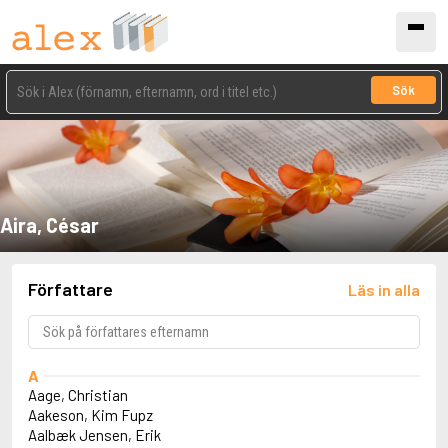
Sök
Aira, César
Författare
Läs in alla
A
Aage, Christian
Aakeson, Kim Fupz
Aalbæk Jensen, Erik