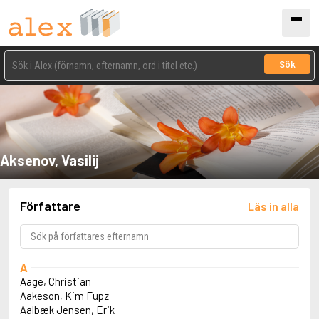
Sök
Aksenov, Vasilij
Författare
Läs in alla
A
Aage, Christian
Aakeson, Kim Fupz
Aalbæk Jensen, Erik