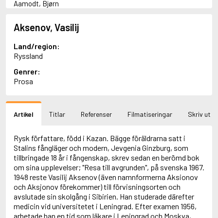
Aamodt, Bjørn
Abani, Christopher
Abbey, Kieran
Aksenov, Vasilij
Abbot, Anthony
Abbott, John
Land/region:
Abbott, Megan
Ryssland
Abdel-Fattah, Randa
Genrer:
Abdolah, Kader
Prosa
Abé, Kobo
Abedi, Isabel
Abele, Inga
Abgarjan, Narine
Artikel
Titlar
Referenser
Filmatiseringar
Skriv ut
Abish, Walter
Aboulela, Leila
Rysk författare, född i Kazan. Bägge föräldrarna satt i
Abrahams, Peter (f. 1919)
Stalins fångläger och modern, Jevgenia Ginzburg, som
Abrahams, Peter (f. 1947)
tillbringade 18 år i fångenskap, skrev sedan en berömd bok
Abrahamson, Emmy
om sina upplevelser; "Resa till avgrunden", på svenska 1967.
Abse, Dannie
1948 reste Vasilij Aksenov (även namnformerna Aksionov
Abu-Jaber, Diana
och Aksjonov förekommer) till förvisningsorten och
Abulhawa, Susan
avslutade sin skolgång i Sibirien. Han studerade därefter
Aburas, Lone
medicin vid universitetet i Leningrad. Efter examen 1956,
Achebe, Chinua
arbetade han en tid som läkare i Leningrad och Moskva,
Achmatova, Anna