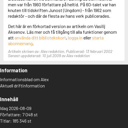
men var från 1960 författare på heltid. På 60-talet var han
Aciman, André
knuten till tidskriften Junost (Ungdom) - från 1962 som
Ackebo, Lena
redaktör - och där de flesta av hans verk publicerades.
Acker, Kathy
Ackroyd, Peter
Det här är en förkortad version av artikeln om Vasilij
Adam de la Halle
Aksenov. Läs mer och få tillgång till alla funktioner genom
Adamov, Arthur
att
använda ditt bibliotekskort
,
logga in
eller
starta
Adams, Douglas
abonnemang
.
Adams, Herbert
Adams, Jane
Artikeln skriven av: Alex redaktion. Publicerad: 13 februari 2002
Senast uppdaterad: 10 juli 2009 av Alex redaktion
Adams, Richard
Adbåge, Emma
Adbåge, Lisen
Information
Adelborg, Ottilia
Informationsblad om Alex
Adichie, Chimamanda Ngozi
Aktuell driftinformation
Adiga, Aravind
Adler-Olsen, Jussi
Adlerbeth, Gudmund Jöran
Innehåll
Adnan, Etel
Idag 2026-08-09
Adolfsson, Eva
Adolfsson, Evert
Författare: 7 048 st
Adolfsson, Gunnar
Titlar: 185 346 st
Adolfsson, Josefine