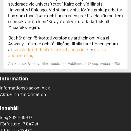
Adolfsson, Maria
studerade vid universitetet i Kairo och vid Illinois
Adolphsen, Peter
University i Chicago. Vid sidan av sitt författarskap arbetar
han som tandläkare och har en egen praktik. Han är medlem
i demokratirörelsen "Kifaya" och var starkt kritisk till
Mubaraks regim.
Det här är en förkortad version av artikeln om Alaa al-
Aswany. Läs mer och få tillgång till alla funktioner genom
att
använda ditt bibliotekskort
,
logga in
eller
starta
abonnemang
.
Artikeln skriven av: Alex redaktion. Publicerad: 17 september 2008
Information
Informationsblad om Alex
Aktuell driftinformation
Innehåll
Idag 2026-08-07
Författare: 7 047 st
Titlar: 185 299 st