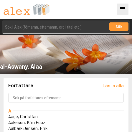
Sök
al-Aswany, Alaa
Författare
Läs in alla
A
Aage, Christian
Aakeson, Kim Fupz
Aalbæk Jensen, Erik