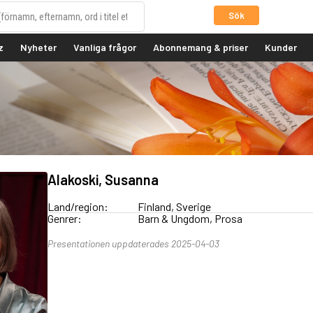
Sök
z
Nyheter
Vanliga frågor
Abonnemang & priser
Kunder
Alakoski, Susanna
Land/region:
Finland, Sverige
Genrer:
Barn & Ungdom, Prosa
Presentationen uppdaterades 2025-04-03