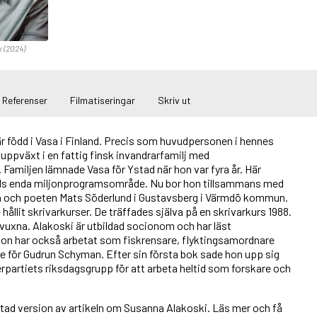
x (2024)
Referenser
Filmatiseringar
Skriv ut
r född i Vasa i Finland. Precis som huvudpersonen i hennes
uppväxt i en fattig finsk invandrarfamilj med
amiljen lämnade Vasa för Ystad när hon var fyra år. Här
ds enda miljonprogramsområde. Nu bor hon tillsammans med
n och poeten Mats Söderlund i Gustavsberg i Värmdö kommun.
hållit skrivarkurser. De träffades själva på en skrivarkurs 1988.
 vuxna. Alakoski är utbildad socionom och har läst
n har också arbetat som fiskrensare, flyktingsamordnare
e för Gudrun Schyman. Efter sin första bok sade hon upp sig
erpartiets riksdagsgrupp för att arbeta heltid som forskare och
rtad version av artikeln om Susanna Alakoski. Läs mer och få