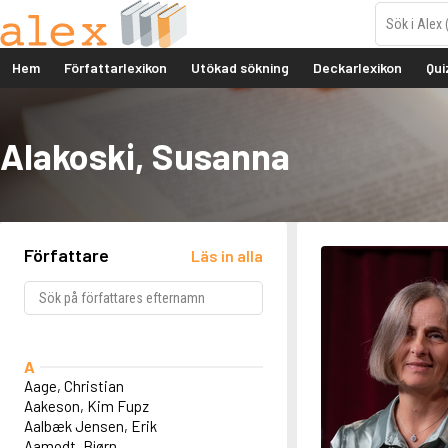
Hem
Författarlexikon
Utökad sökning
Deckarlexikon
Qui
Alakoski, Susanna
Författare
Läs in alla
A
Aage, Christian
Aakeson, Kim Fupz
Aalbæk Jensen, Erik
Aamodt, Bjørn