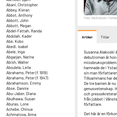
Abani, Christopher
Abbey, Kieran
Abbot, Anthony
Foto: Ola Erikson / Forfle
Abbott, John
Abbott, Megan
Abdel-Fattah, Randa
Abdolah, Kader
Artikel
Titlar
Abé, Kobo
Abedi, Isabel
Abele, Inga
Susanna Alakoski ä
Abgarjan, Narine
debutroman är hon 
Abish, Walter
missbruksproblem. F
Aboulela, Leila
hamnade de i Ysta
Abrahams, Peter (f. 1919)
sin man författare
Abrahams, Peter (f. 1947)
Tillsammans har de 
Abrahamson, Emmy
De tre barnen är nu
Abse, Dannie
genusvetenskap. Ho
Abu-Jaber, Diana
och pressekreterar
Abulhawa, Susan
från jobbet i Vänst
Aburas, Lone
författare.
Achebe, Chinua
Det här är en förko
Achmatova, Anna