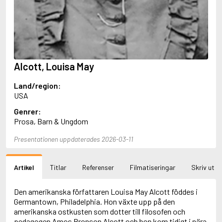
Aciman, André
Ackebo, Lena
Acker, Kathy
Ackroyd, Peter
Adam de la Halle
Adamov, Arthur
Alcott, Louisa May
Adams, Douglas
Adams, Herbert
Land/region:
Adams, Jane
USA
Adams, Richard
Adbåge, Emma
Genrer:
Adbåge, Lisen
Prosa, Barn & Ungdom
Adelborg, Ottilia
Adichie, Chimamanda Ngozi
Presentationen uppdaterades 2026-03-11
Adiga, Aravind
Adler-Olsen, Jussi
Artikel
Titlar
Referenser
Filmatiseringar
Skriv ut
Adlerbeth, Gudmund Jöran
Adnan, Etel
Adolfsson, Eva
Den amerikanska författaren Louisa May Alcott föddes i
Adolfsson, Evert
Germantown, Philadelphia. Hon växte upp på den
Adolfsson, Gunnar
amerikanska ostkusten som dotter till filosofen och
Adolfsson, Josefine
pedagogen Amos Bronson Alcott och hon kom tidigt i nära