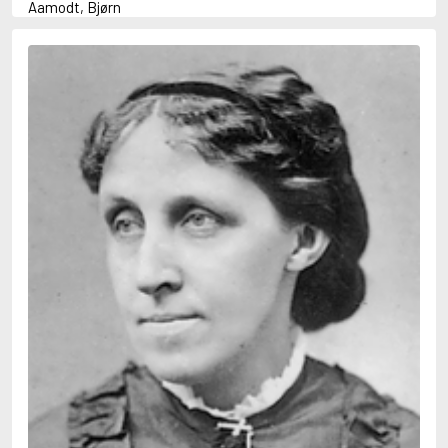
Aamodt, Bjørn
Abani, Christopher
Abbey, Kieran
Abbot, Anthony
Abbott, John
Abbott, Megan
Abdel-Fattah, Randa
Abdolah, Kader
Abé, Kobo
Abedi, Isabel
Abele, Inga
Abgarjan, Narine
Abish, Walter
Aboulela, Leila
Abrahams, Peter (f. 1919)
Abrahams, Peter (f. 1947)
Abrahamson, Emmy
Abse, Dannie
Abu-Jaber, Diana
Abulhawa, Susan
Aburas, Lone
Achebe, Chinua
Achmatova, Anna