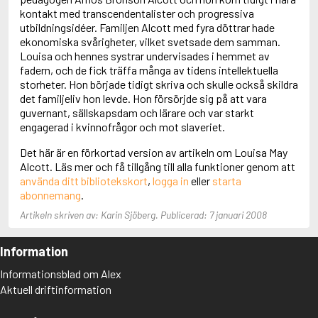
Adolfsson, Maria
kontakt med transcendentalister och progressiva
Adolphsen, Peter
utbildningsidéer. Familjen Alcott med fyra döttrar hade
ekonomiska svårigheter, vilket svetsade dem samman.
Louisa och hennes systrar undervisades i hemmet av
fadern, och de fick träffa många av tidens intellektuella
storheter. Hon började tidigt skriva och skulle också skildra
det familjeliv hon levde. Hon försörjde sig på att vara
guvernant, sällskapsdam och lärare och var starkt
engagerad i kvinnofrågor och mot slaveriet.
Det här är en förkortad version av artikeln om Louisa May
Alcott. Läs mer och få tillgång till alla funktioner genom att
använda ditt bibliotekskort
,
logga in
eller
starta
abonnemang
.
Artikeln skriven av: Karin Sjöberg. Publicerad: 7 januari 2008
Information
Informationsblad om Alex
Aktuell driftinformation