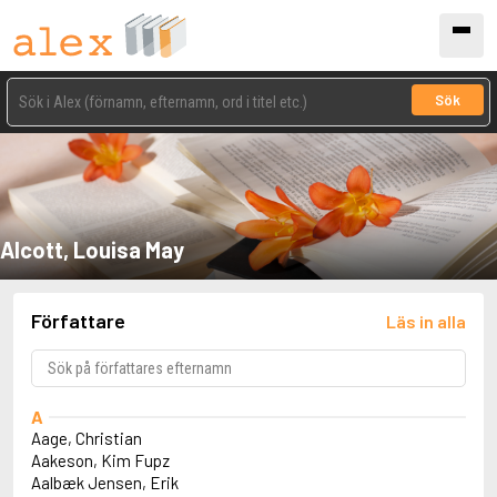
Sök
Alcott, Louisa May
Författare
Läs in alla
A
Aage, Christian
Aakeson, Kim Fupz
Aalbæk Jensen, Erik