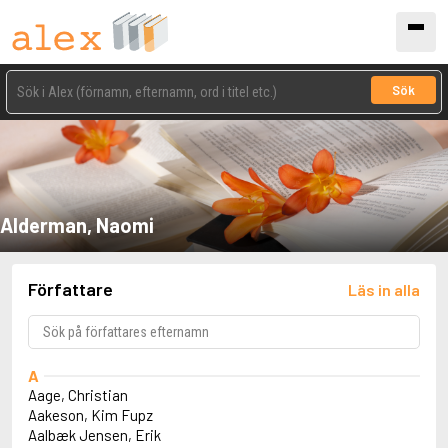
Sök
Alderman, Naomi
Författare
Läs in alla
A
Aage, Christian
Aakeson, Kim Fupz
Aalbæk Jensen, Erik