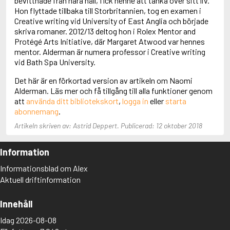
bevittnade från nära håll, fick henne att tänka över sitt liv.
Aciman, André
Hon flyttade tillbaka till Storbritannien, tog en examen i
Ackebo, Lena
Creative writing vid University of East Anglia och började
Acker, Kathy
skriva romaner. 2012/13 deltog hon i Rolex Mentor and
Ackroyd, Peter
Protégé Arts Initiative, där Margaret Atwood var hennes
Adam de la Halle
mentor. Alderman är numera professor i Creative writing
Adamov, Arthur
vid Bath Spa University.
Adams, Douglas
Det här är en förkortad version av artikeln om Naomi
Adams, Herbert
Alderman. Läs mer och få tillgång till alla funktioner genom
Adams, Jane
att
använda ditt bibliotekskort
,
logga in
eller
starta
Adams, Richard
abonnemang
.
Adbåge, Emma
Adbåge, Lisen
Artikeln skriven av: Astrid Deppert. Publicerad: 12 oktober 2018
Adelborg, Ottilia
Adichie, Chimamanda Ngozi
Information
Adiga, Aravind
Adler-Olsen, Jussi
Informationsblad om Alex
Adlerbeth, Gudmund Jöran
Aktuell driftinformation
Adnan, Etel
Adolfsson, Eva
Innehåll
Adolfsson, Evert
Adolfsson, Gunnar
Idag 2026-08-08
Adolfsson, Josefine