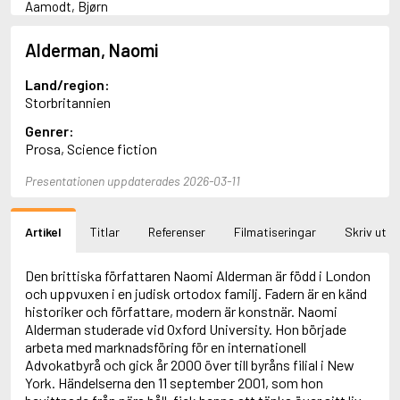
Aamodt, Bjørn
Abani, Christopher
Abbey, Kieran
Alderman, Naomi
Abbot, Anthony
Abbott, John
Land/region:
Abbott, Megan
Storbritannien
Abdel-Fattah, Randa
Genrer:
Abdolah, Kader
Prosa, Science fiction
Abé, Kobo
Abedi, Isabel
Presentationen uppdaterades 2026-03-11
Abele, Inga
Abgarjan, Narine
Abish, Walter
Artikel
Titlar
Referenser
Filmatiseringar
Skriv ut
Aboulela, Leila
Abrahams, Peter (f. 1919)
Abrahams, Peter (f. 1947)
Den brittiska författaren Naomi Alderman är född i London
Abrahamson, Emmy
och uppvuxen i en judisk ortodox familj. Fadern är en känd
Abse, Dannie
historiker och författare, modern är konstnär. Naomi
Abu-Jaber, Diana
Alderman studerade vid Oxford University. Hon började
Abulhawa, Susan
arbeta med marknadsföring för en internationell
Aburas, Lone
Advokatbyrå och gick år 2000 över till byråns filial i New
Achebe, Chinua
York. Händelserna den 11 september 2001, som hon
Achmatova, Anna