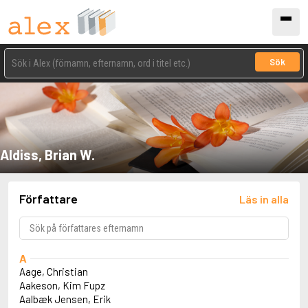
Sök
Aldiss, Brian W.
Författare
Läs in alla
A
Aage, Christian
Aakeson, Kim Fupz
Aalbæk Jensen, Erik