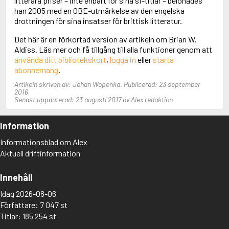
litterära priser – inte enbart för sina sf-titlar – belönades
Aciman, André
han 2005 med en OBE-utmärkelse av den engelska
Ackebo, Lena
drottningen för sina insatser för brittisk litteratur.
Acker, Kathy
Det här är en förkortad version av artikeln om Brian W.
Ackroyd, Peter
Aldiss. Läs mer och få tillgång till alla funktioner genom att
Adam de la Halle
använda ditt bibliotekskort
,
logga in
eller
starta
Adamov, Arthur
abonnemang
.
Adams, Douglas
Adams, Herbert
Artikeln skriven av: Johan Wopenka. Publicerad: 23 september
Adams, Jane
2016
Senast uppdaterad: 23 augusti 2017 av Alex redaktion
Adams, Richard
Adbåge, Emma
Adbåge, Lisen
Information
Adelborg, Ottilia
Informationsblad om Alex
Adichie, Chimamanda Ngozi
Aktuell driftinformation
Adiga, Aravind
Adler-Olsen, Jussi
Adlerbeth, Gudmund Jöran
Innehåll
Adnan, Etel
Idag 2026-08-06
Adolfsson, Eva
Adolfsson, Evert
Författare: 7 047 st
Adolfsson, Gunnar
Titlar: 185 254 st
Adolfsson, Josefine