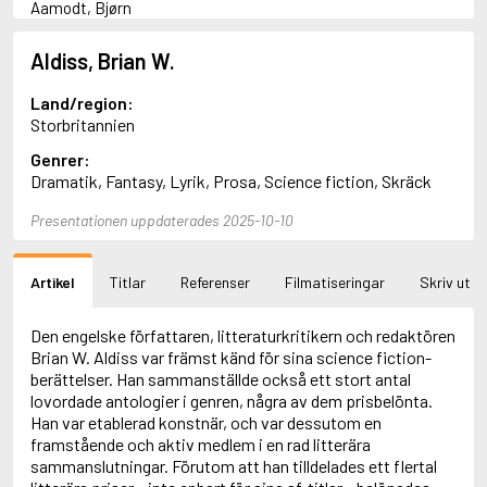
Aamodt, Bjørn
Abani, Christopher
Abbey, Kieran
Aldiss, Brian W.
Abbot, Anthony
Abbott, John
Land/region:
Abbott, Megan
Storbritannien
Abdel-Fattah, Randa
Genrer:
Abdolah, Kader
Dramatik, Fantasy, Lyrik, Prosa, Science fiction, Skräck
Abé, Kobo
Abedi, Isabel
Presentationen uppdaterades 2025-10-10
Abele, Inga
Abgarjan, Narine
Abish, Walter
Artikel
Titlar
Referenser
Filmatiseringar
Skriv ut
Aboulela, Leila
Abrahams, Peter (f. 1919)
Abrahams, Peter (f. 1947)
Den engelske författaren, litteraturkritikern och redaktören
Abrahamson, Emmy
Brian W. Aldiss var främst känd för sina science fiction-
Abse, Dannie
berättelser. Han sammanställde också ett stort antal
Abu-Jaber, Diana
lovordade antologier i genren, några av dem prisbelönta.
Abulhawa, Susan
Han var etablerad konstnär, och var dessutom en
Aburas, Lone
framstående och aktiv medlem i en rad litterära
Achebe, Chinua
sammanslutningar. Förutom att han tilldelades ett flertal
Achmatova, Anna