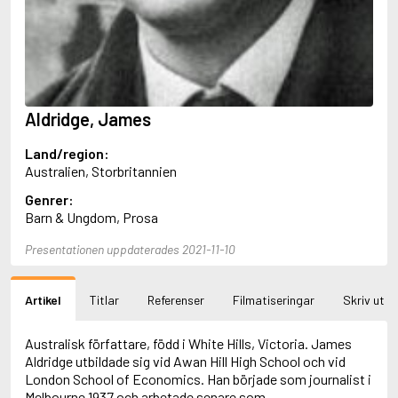
Aciman, André
Ackebo, Lena
Acker, Kathy
Ackroyd, Peter
Adam de la Halle
Adamov, Arthur
Aldridge, James
Adams, Douglas
Adams, Herbert
Land/region:
Adams, Jane
Australien, Storbritannien
Adams, Richard
Adbåge, Emma
Genrer:
Adbåge, Lisen
Barn & Ungdom, Prosa
Adelborg, Ottilia
Adichie, Chimamanda Ngozi
Presentationen uppdaterades 2021-11-10
Adiga, Aravind
Adler-Olsen, Jussi
Artikel
Titlar
Referenser
Filmatiseringar
Skriv ut
Adlerbeth, Gudmund Jöran
Adnan, Etel
Adolfsson, Eva
Australisk författare, född i White Hills, Victoria. James
Adolfsson, Evert
Aldridge utbildade sig vid Awan Hill High School och vid
Adolfsson, Gunnar
London School of Economics. Han började som journalist i
Adolfsson, Josefine
Melbourne 1937 och arbetade senare som