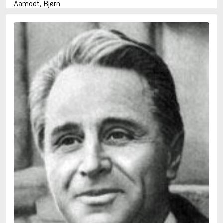
Aamodt, Bjørn
Abani, Christopher
Abbey, Kieran
Abbot, Anthony
Abbott, John
Abbott, Megan
Abdel-Fattah, Randa
Abdolah, Kader
Abé, Kobo
Abedi, Isabel
Abele, Inga
Abgarjan, Narine
Abish, Walter
Aboulela, Leila
Abrahams, Peter (f. 1919)
Abrahams, Peter (f. 1947)
Abrahamson, Emmy
Abse, Dannie
Abu-Jaber, Diana
Abulhawa, Susan
Aburas, Lone
Achebe, Chinua
Achmatova, Anna