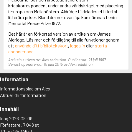
Adolfsson, Maria
krigskorrespondent under andra världskriget med placering
Adolphsen, Peter
i Europa och Mellanöstern. Aldridge tilldelades ett flertal
litterära priser. Bland de mer ovanliga kan nämnas Lenin
Memorial Peace Prize 1972.
Det här är en förkortad version av artikeln om James
Aldridge. Läs mer och få tillgång till alla funktioner genom
att
använda ditt bibliotekskort
,
logga in
eller
starta
abonnemang
.
Artikeln skriven av: Alex redaktion. Publicerad: 21 juli 1997
Senast uppdaterad: 15 juni 2015 av Alex redaktion
Information
Informationsblad om Alex
Aktuell driftinformation
Innehåll
Idag 2026-08-09
Författare: 7 048 st
Titlar: 185 346 st