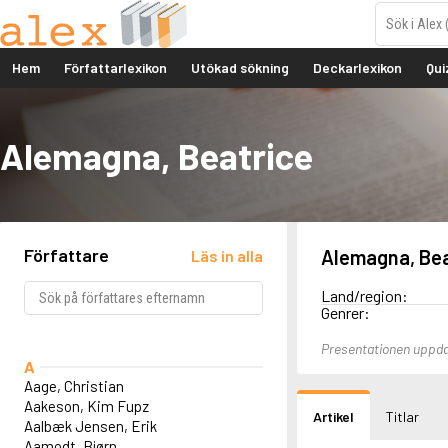
Hem
Författarlexikon
Utökad sökning
Deckarlexikon
Qui
Alemagna, Beatrice
Författare
Alemagna, Bea
Läs in alla
Land/region:
Genrer:
Presentationen uppda
A
Aage, Christian
Aakeson, Kim Fupz
Artikel
Titlar
Aalbæk Jensen, Erik
Aamodt, Bjørn