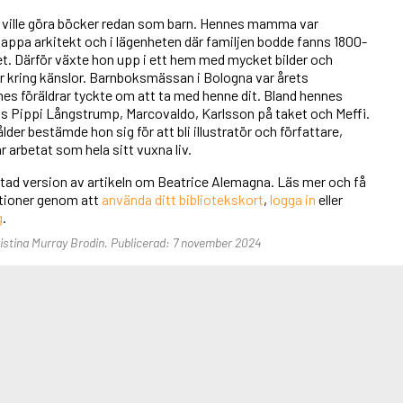
ville göra böcker redan som barn. Hennes mamma var
appa arkitekt och i lägenheten där familjen bodde fanns 1800-
et. Därför växte hon upp i ett hem med mycket bilder och
r kring känslor. Barnboksmässan i Bologna var årets
es föräldrar tyckte om att ta med henne dit. Bland hennes
nns Pippi Långstrump, Marcovaldo, Karlsson på taket och Meffi.
lder bestämde hon sig för att bli illustratör och författare,
 arbetat som hela sitt vuxna liv.
rtad version av artikeln om Beatrice Alemagna. Läs mer och få
unktioner genom att
använda ditt bibliotekskort
,
logga in
eller
g
.
ristina Murray Brodin. Publicerad: 7 november 2024