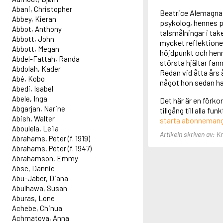
Abani, Christopher
Beatrice Alemagna 
Abbey, Kieran
psykolog, hennes p
Abbot, Anthony
talsmålningar i tak
Abbott, John
mycket reflektione
Abbott, Megan
höjdpunkt och henn
Abdel-Fattah, Randa
största hjältar fa
Abdolah, Kader
Redan vid åtta års å
Abé, Kobo
något hon sedan har
Abedi, Isabel
Abele, Inga
Det här är en förko
Abgarjan, Narine
tillgång till alla f
Abish, Walter
starta abonneman
Aboulela, Leila
Artikeln skriven av: K
Abrahams, Peter (f. 1919)
Abrahams, Peter (f. 1947)
Abrahamson, Emmy
Abse, Dannie
Abu-Jaber, Diana
Abulhawa, Susan
Aburas, Lone
Achebe, Chinua
Achmatova, Anna