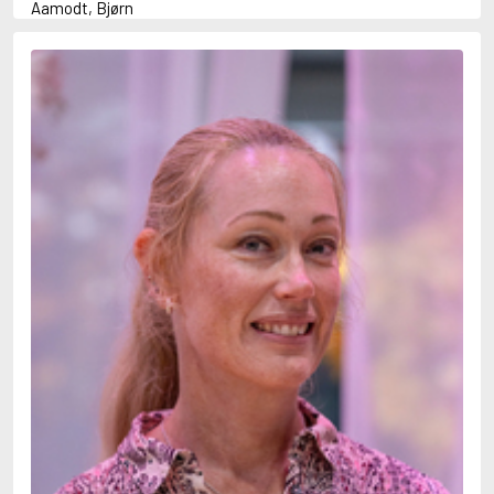
Aamodt, Bjørn
Abani, Christopher
Abbey, Kieran
Abbot, Anthony
Abbott, John
Abbott, Megan
Abdel-Fattah, Randa
Abdolah, Kader
Abé, Kobo
Abedi, Isabel
Abele, Inga
Abgarjan, Narine
Abish, Walter
Aboulela, Leila
Abrahams, Peter (f. 1919)
Abrahams, Peter (f. 1947)
Abrahamson, Emmy
Abse, Dannie
Abu-Jaber, Diana
Abulhawa, Susan
Aburas, Lone
Achebe, Chinua
Achmatova, Anna