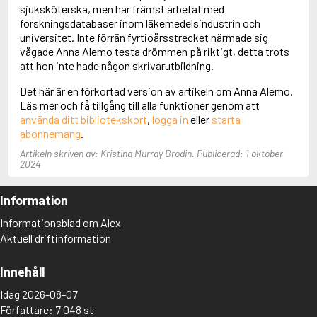
Adolfsson, Maria
sjuksköterska, men har främst arbetat med
Adolphsen, Peter
forskningsdatabaser inom läkemedelsindustrin och
universitet. Inte förrän fyrtioårsstrecket närmade sig
vågade Anna Alemo testa drömmen på riktigt, detta trots
att hon inte hade någon skrivarutbildning.
Det här är en förkortad version av artikeln om Anna Alemo.
Läs mer och få tillgång till alla funktioner genom att
använda ditt bibliotekskort
,
logga in
eller
starta
abonnemang
.
Artikeln skriven av: Kristina Murray Brodin. Publicerad: 1 oktober
2024
Information
Informationsblad om Alex
Aktuell driftinformation
Innehåll
Idag 2026-08-07
Författare: 7 048 st