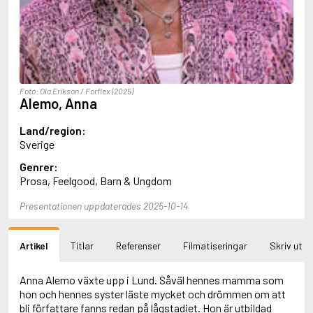
Aciman, André
Ackebo, Lena
Acker, Kathy
Ackroyd, Peter
Adam de la Halle
Adamov, Arthur
Foto: Ola Erikson / Forflex (2025)
Adams, Douglas
Alemo, Anna
Adams, Herbert
Adams, Jane
Land/region:
Adams, Richard
Sverige
Adbåge, Emma
Genrer:
Adbåge, Lisen
Prosa, Feelgood, Barn & Ungdom
Adelborg, Ottilia
Adichie, Chimamanda Ngozi
Presentationen uppdaterades 2025-10-14
Adiga, Aravind
Adler-Olsen, Jussi
Adlerbeth, Gudmund Jöran
Artikel
Titlar
Referenser
Filmatiseringar
Skriv ut
Adnan, Etel
Adolfsson, Eva
Adolfsson, Evert
Anna Alemo växte upp i Lund. Såväl hennes mamma som
Adolfsson, Gunnar
hon och hennes syster läste mycket och drömmen om att
Adolfsson, Josefine
bli författare fanns redan på lågstadiet. Hon är utbildad