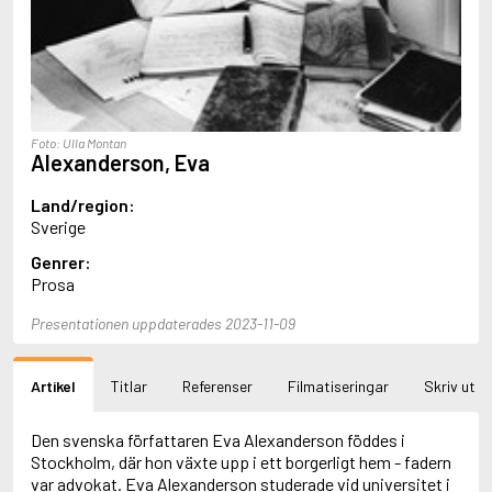
Aciman, André
Ackebo, Lena
Acker, Kathy
Ackroyd, Peter
Adam de la Halle
Adamov, Arthur
Foto: Ulla Montan
Adams, Douglas
Alexanderson, Eva
Adams, Herbert
Adams, Jane
Land/region:
Adams, Richard
Sverige
Adbåge, Emma
Genrer:
Adbåge, Lisen
Prosa
Adelborg, Ottilia
Adichie, Chimamanda Ngozi
Presentationen uppdaterades 2023-11-09
Adiga, Aravind
Adler-Olsen, Jussi
Adlerbeth, Gudmund Jöran
Artikel
Titlar
Referenser
Filmatiseringar
Skriv ut
Adnan, Etel
Adolfsson, Eva
Adolfsson, Evert
Den svenska författaren Eva Alexanderson föddes i
Adolfsson, Gunnar
Stockholm, där hon växte upp i ett borgerligt hem - fadern
Adolfsson, Josefine
var advokat. Eva Alexanderson studerade vid universitet i