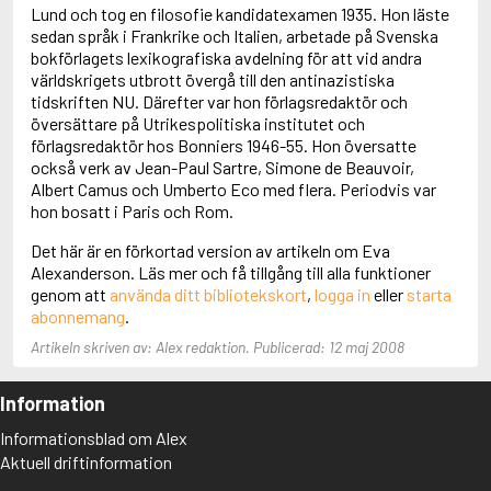
Adolfsson, Maria
Lund och tog en filosofie kandidatexamen 1935. Hon läste
Adolphsen, Peter
sedan språk i Frankrike och Italien, arbetade på Svenska
bokförlagets lexikografiska avdelning för att vid andra
världskrigets utbrott övergå till den antinazistiska
tidskriften NU. Därefter var hon förlagsredaktör och
översättare på Utrikespolitiska institutet och
förlagsredaktör hos Bonniers 1946-55. Hon översatte
också verk av Jean-Paul Sartre, Simone de Beauvoir,
Albert Camus och Umberto Eco med flera. Periodvis var
hon bosatt i Paris och Rom.
Det här är en förkortad version av artikeln om Eva
Alexanderson. Läs mer och få tillgång till alla funktioner
genom att
använda ditt bibliotekskort
,
logga in
eller
starta
abonnemang
.
Artikeln skriven av: Alex redaktion. Publicerad: 12 maj 2008
Information
Informationsblad om Alex
Aktuell driftinformation