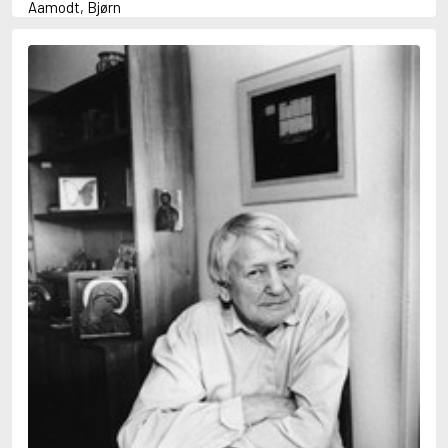
Aamodt, Bjørn
Abani, Christopher
Abbey, Kieran
Abbot, Anthony
Abbott, John
Abbott, Megan
Abdel-Fattah, Randa
Abdolah, Kader
Abé, Kobo
Abedi, Isabel
Abele, Inga
Abgarjan, Narine
Abish, Walter
Aboulela, Leila
Abrahams, Peter (f. 1919)
Abrahams, Peter (f. 1947)
Abrahamson, Emmy
Abse, Dannie
Abu-Jaber, Diana
Abulhawa, Susan
Aburas, Lone
Achebe, Chinua
Achmatova, Anna