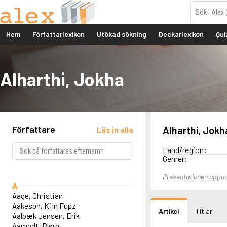
Hem
Författarlexikon
Utökad sökning
Deckarlexikon
Qui
Alharthi, Jokha
Författare
Alharthi, Jokh
Läs in alla
Land/region:
Genrer:
Presentationen uppd
A
Aage, Christian
Aakeson, Kim Fupz
Artikel
Titlar
Aalbæk Jensen, Erik
Aamodt, Bjørn