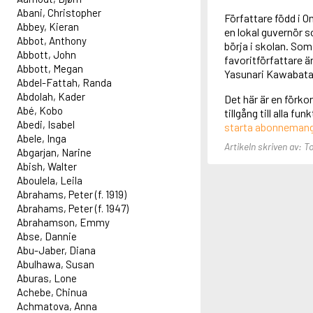
Abani, Christopher
Författare född i 
Abbey, Kieran
en lokal guvernör s
Abbot, Anthony
börja i skolan. Som
Abbott, John
favoritförfattare ä
Abbott, Megan
Yasunari Kawabata
Abdel-Fattah, Randa
Abdolah, Kader
Det här är en förko
Abé, Kobo
tillgång till alla f
Abedi, Isabel
starta abonneman
Abele, Inga
Artikeln skriven av: 
Abgarjan, Narine
Abish, Walter
Aboulela, Leila
Abrahams, Peter (f. 1919)
Abrahams, Peter (f. 1947)
Abrahamson, Emmy
Abse, Dannie
Abu-Jaber, Diana
Abulhawa, Susan
Aburas, Lone
Achebe, Chinua
Achmatova, Anna