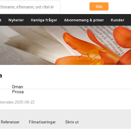
Sök
z
Nyheter
Vanliga frågor
Abonnemang & priser
Kunder
a
Oman
Prosa
aterades 2025-06-22
Referenser
Filmatiseringar
Skriv ut