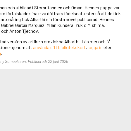
Oman och utbildad i Storbritannien och Oman. Hennes pappa var
om förfalskade sina elva döttrars födelseattester så att de fick
 artonåring fick Alharthi sin första novel publicerad. Hennes
r Gabriel García Márquez, Milan Kundera, Yukio Mishima,
 och Anton Tjechov.
rtad version av artikeln om Jokha Alharthi. Läs mer och få
unktioner genom att
använda ditt bibliotekskort
,
logga in
eller
g
.
Tony Samuelsson. Publicerad: 22 juni 2025