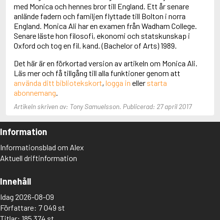
Adolfsson, Maria
med Monica och hennes bror till England. Ett år senare
Adolphsen, Peter
anlände fadern och familjen flyttade till Bolton i norra
England. Monica Ali har en examen från Wadham College.
Senare läste hon filosofi, ekonomi och statskunskap i
Oxford och tog en fil. kand. (Bachelor of Arts) 1989.
Det här är en förkortad version av artikeln om Monica Ali.
Läs mer och få tillgång till alla funktioner genom att
använda ditt bibliotekskort
,
logga in
eller
starta
abonnemang
.
Artikeln skriven av: Tony Samuelsson. Publicerad: 27 april 2017
Information
Informationsblad om Alex
Aktuell driftinformation
Innehåll
Idag 2026-08-09
Författare: 7 049 st
Titlar: 185 374 st