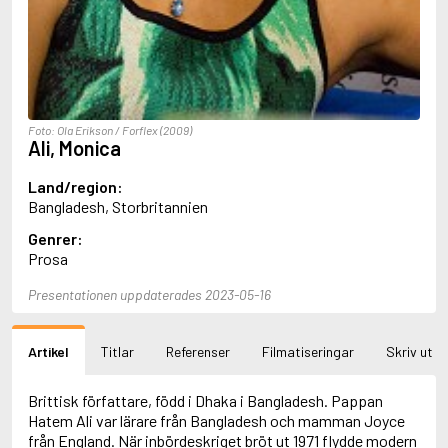
Aciman, André
Ackebo, Lena
Acker, Kathy
Ackroyd, Peter
Adam de la Halle
Adamov, Arthur
Foto: Ola Erikson / Forflex (2009)
Adams, Douglas
Ali, Monica
Adams, Herbert
Adams, Jane
Land/region:
Adams, Richard
Bangladesh, Storbritannien
Adbåge, Emma
Genrer:
Adbåge, Lisen
Prosa
Adelborg, Ottilia
Adichie, Chimamanda Ngozi
Presentationen uppdaterades 2023-05-16
Adiga, Aravind
Adler-Olsen, Jussi
Adlerbeth, Gudmund Jöran
Artikel
Titlar
Referenser
Filmatiseringar
Skriv ut
Adnan, Etel
Adolfsson, Eva
Adolfsson, Evert
Brittisk författare, född i Dhaka i Bangladesh. Pappan
Adolfsson, Gunnar
Hatem Ali var lärare från Bangladesh och mamman Joyce
Adolfsson, Josefine
från England. När inbördeskriget bröt ut 1971 flydde modern