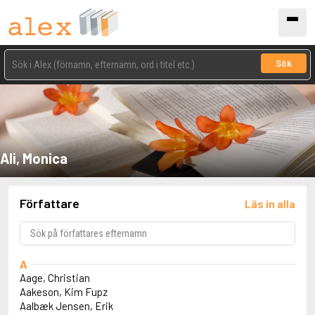
Sök
Ali, Monica
Författare
Läs in alla
A
Aage, Christian
Aakeson, Kim Fupz
Aalbæk Jensen, Erik