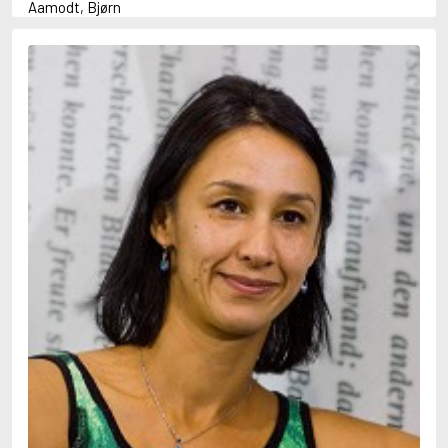
Aamodt, Bjørn
Abani, Christopher
Abbey, Kieran
Abbot, Anthony
Abbott, John
Abbott, Megan
Abdel-Fattah, Randa
Abdolah, Kader
Abé, Kobo
Abedi, Isabel
Abele, Inga
Abgarjan, Narine
Abish, Walter
Aboulela, Leila
Abrahams, Peter (f. 1919)
Abrahams, Peter (f. 1947)
Abrahamson, Emmy
Abse, Dannie
Abu-Jaber, Diana
Abulhawa, Susan
Aburas, Lone
Achebe, Chinua
Achmatova, Anna