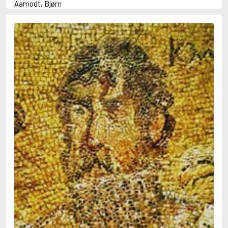
Aamodt, Bjørn
Abani, Christopher
Abbey, Kieran
Abbot, Anthony
Abbott, John
Abbott, Megan
Abdel-Fattah, Randa
Abdolah, Kader
Abé, Kobo
Abedi, Isabel
Abele, Inga
Abgarjan, Narine
Abish, Walter
Aboulela, Leila
Abrahams, Peter (f. 1919)
Abrahams, Peter (f. 1947)
Abrahamson, Emmy
Abse, Dannie
Abu-Jaber, Diana
Abulhawa, Susan
Aburas, Lone
Achebe, Chinua
Achmatova, Anna