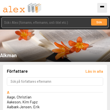
Sök
Alkman
Författare
Läs in alla
A
Aage, Christian
Aakeson, Kim Fupz
Aalbæk Jensen, Erik