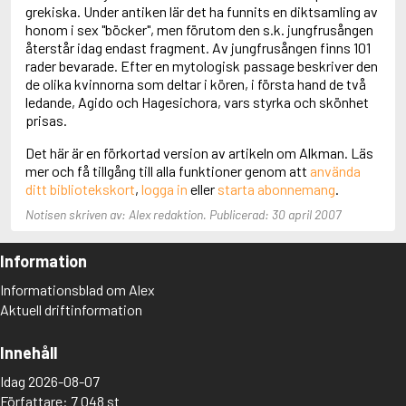
Adolfsson, Maria
grekiska. Under antiken lär det ha funnits en diktsamling av
Adolphsen, Peter
honom i sex "böcker", men förutom den s.k. jungfrusången
återstår idag endast fragment. Av jungfrusången finns 101
rader bevarade. Efter en mytologisk passage beskriver den
de olika kvinnorna som deltar i kören, i första hand de två
ledande, Agido och Hagesichora, vars styrka och skönhet
prisas.
Det här är en förkortad version av artikeln om Alkman. Läs
mer och få tillgång till alla funktioner genom att
använda
ditt bibliotekskort
,
logga in
eller
starta abonnemang
.
Notisen skriven av: Alex redaktion. Publicerad: 30 april 2007
Information
Informationsblad om Alex
Aktuell driftinformation
Innehåll
Idag 2026-08-07
Författare: 7 048 st