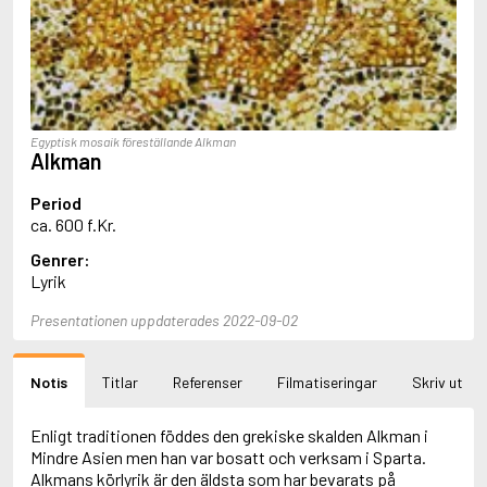
Aciman, André
Ackebo, Lena
Acker, Kathy
Ackroyd, Peter
Adam de la Halle
Adamov, Arthur
Egyptisk mosaik föreställande Alkman
Adams, Douglas
Alkman
Adams, Herbert
Adams, Jane
Period
Adams, Richard
ca. 600 f.Kr.
Adbåge, Emma
Genrer:
Adbåge, Lisen
Lyrik
Adelborg, Ottilia
Adichie, Chimamanda Ngozi
Presentationen uppdaterades 2022-09-02
Adiga, Aravind
Adler-Olsen, Jussi
Adlerbeth, Gudmund Jöran
Notis
Titlar
Referenser
Filmatiseringar
Skriv ut
Adnan, Etel
Adolfsson, Eva
Adolfsson, Evert
Enligt traditionen föddes den grekiske skalden Alkman i
Adolfsson, Gunnar
Mindre Asien men han var bosatt och verksam i Sparta.
Adolfsson, Josefine
Alkmans körlyrik är den äldsta som har bevarats på