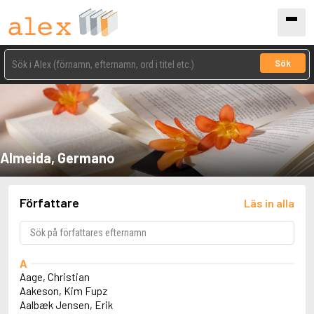
Sök
Almeida, Germano
Författare
Läs in alla
A
Aage, Christian
Aakeson, Kim Fupz
Aalbæk Jensen, Erik