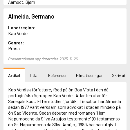
Aamodt, Bjørn
Abani, Christopher
Abbey, Kieran
Almeida, Germano
Abbot, Anthony
Abbott, John
Land/region:
Abbott, Megan
Kap Verde
Abdel-Fattah, Randa
Genrer:
Abdolah, Kader
Prosa
Abé, Kobo
Abedi, Isabel
Presentationen uppdaterades 2025-11-26
Abele, Inga
Abgarjan, Narine
Abish, Walter
Artikel
Titlar
Referenser
Filmatiseringar
Skriv ut
Aboulela, Leila
Abrahams, Peter (f. 1919)
Abrahams, Peter (f. 1947)
Kap Verdisk författare, född på ön Boa Vista i den då
Abrahamson, Emmy
portugisiska ögruppen Kap Verde i Atlanten utanför
Abse, Dannie
Senegals kust. Efter studier i juridik i Lissabon har Almeida
Abu-Jaber, Diana
sedan 1977 varit verksam som advokat i staden Mindelo på
Abulhawa, Susan
ön Sao Vicente. Sedan debuten med romanen "Herr
Aburas, Lone
Napumoceno da Silva Araújos testamente" (O testamento
Achebe, Chinua
do Sr. Napumocena da Silva Araújo), 1989, har han utgivit
Achmatova, Anna