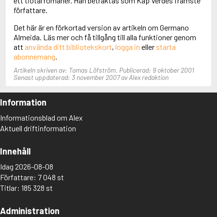
ett tiotal romaner. Han betraktas som Kap Verdes främste
Aciman, André
författare.
Ackebo, Lena
Det här är en förkortad version av artikeln om Germano
Acker, Kathy
Almeida. Läs mer och få tillgång till alla funktioner genom
Ackroyd, Peter
att
använda ditt bibliotekskort
,
logga in
eller
starta
Adam de la Halle
abonnemang
.
Adamov, Arthur
Adams, Douglas
Artikeln skriven av: Tomas Löfström. Publicerad: 9 oktober 2001
Adams, Herbert
Senast uppdaterad: 3 november 2007 av Alex redaktion
Adams, Jane
Adams, Richard
Information
Adbåge, Emma
Adbåge, Lisen
Informationsblad om Alex
Adelborg, Ottilia
Aktuell driftinformation
Adichie, Chimamanda Ngozi
Adiga, Aravind
Innehåll
Adler-Olsen, Jussi
Adlerbeth, Gudmund Jöran
Idag 2026-08-08
Adnan, Etel
Författare: 7 048 st
Adolfsson, Eva
Titlar: 185 328 st
Adolfsson, Evert
Adolfsson, Gunnar
Administration
Adolfsson, Josefine