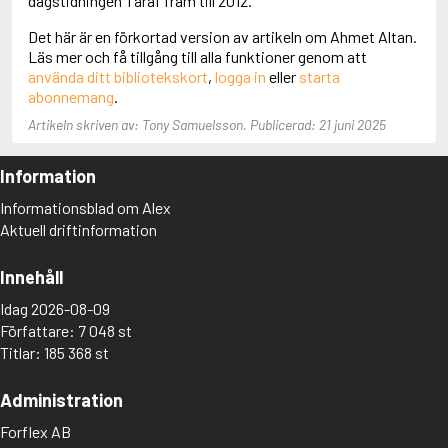
dagstidningen Taraf fram till 2012.
Aciman, André
Det här är en förkortad version av artikeln om Ahmet Altan.
Ackebo, Lena
Läs mer och få tillgång till alla funktioner genom att
Acker, Kathy
använda ditt bibliotekskort
,
logga in
eller
starta
Ackroyd, Peter
abonnemang
.
Adam de la Halle
Adamov, Arthur
Artikeln skriven av: Tony Samuelsson. Publicerad: 21 juni 2025
Adams, Douglas
Adams, Herbert
Information
Adams, Jane
Adams, Richard
Informationsblad om Alex
Adbåge, Emma
Aktuell driftinformation
Adbåge, Lisen
Adelborg, Ottilia
Innehåll
Adichie, Chimamanda Ngozi
Adiga, Aravind
Idag 2026-08-09
Adler-Olsen, Jussi
Författare: 7 048 st
Adlerbeth, Gudmund Jöran
Titlar: 185 368 st
Adnan, Etel
Adolfsson, Eva
Administration
Adolfsson, Evert
Adolfsson, Gunnar
Forflex AB
Adolfsson, Josefine