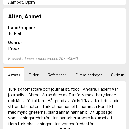
Aamodt, Bjørn
Abani, Christopher
Abbey, Kieran
Altan, Ahmet
Abbot, Anthony
Abbott, John
Land/region:
Abbott, Megan
Turkiet
Abdel-Fattah, Randa
Genrer:
Abdolah, Kader
Prosa
Abé, Kobo
Abedi, Isabel
Presentationen uppdaterades 2025-06-21
Abele, Inga
Abgarjan, Narine
Abish, Walter
Artikel
Titlar
Referenser
Filmatiseringar
Skriv ut
Aboulela, Leila
Abrahams, Peter (f. 1919)
Abrahams, Peter (f. 1947)
Turkisk författare och journalist, född i Ankara. Fadern var
Abrahamson, Emmy
journalist. Ahmet Altan är en av Turkiets mest betydande
Abse, Dannie
och lästa författare. På grund av sin kritik av den bristande
Abu-Jaber, Diana
yttrandefriheten i Turkiet har han ofta hamnat i konflikt
Abulhawa, Susan
med myndigheterna, bland annat har han blivit uppsagd
Aburas, Lone
som tidningsredaktör. Han har arbetat som kolumnist i
Achebe, Chinua
flera turkiska tidningar. Han var chefredaktör i
Achmatova, Anna