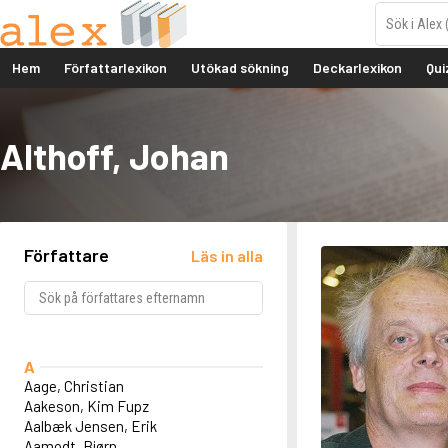
Hem
Författarlexikon
Utökad sökning
Deckarlexikon
Qui
Althoff, Johan
Författare
Läs in alla
A
Aage, Christian
Aakeson, Kim Fupz
Aalbæk Jensen, Erik
Aamodt, Bjørn