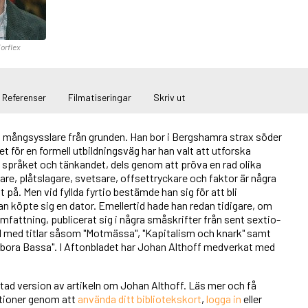
orflex
Referenser
Filmatiseringar
Skriv ut
n mångsysslare från grunden. Han bor i Bergshamra strax söder
let för en formell utbildningsväg har han valt att utforska
 språket och tänkandet, dels genom att pröva en rad olika
re, plåtslagare, svetsare, offsettryckare och faktor är några
på. Men vid fyllda fyrtio bestämde han sig för att bli
han köpte sig en dator. Emellertid hade han redan tidigare, om
fattning, publicerat sig i några småskrifter från sent sextio-
al med titlar såsom "Motmässa", "Kapitalism och knark" samt
bora Bassa". I Aftonbladet har Johan Althoff medverkat med
rtad version av artikeln om Johan Althoff. Läs mer och få
unktioner genom att
använda ditt bibliotekskort
,
logga in
eller