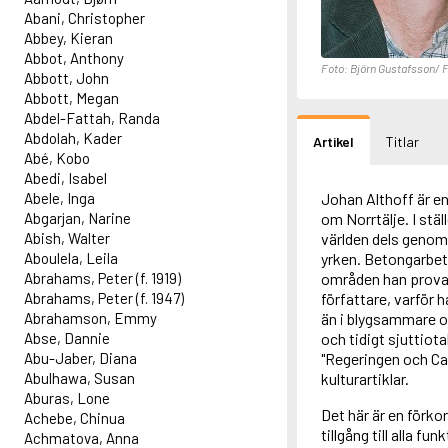
Abani, Christopher
Abbey, Kieran
Abbot, Anthony
Foto: Björn Gustafsson/ F
Abbott, John
Abbott, Megan
Abdel-Fattah, Randa
Abdolah, Kader
Artikel
Titlar
Abé, Kobo
Abedi, Isabel
Abele, Inga
Johan Althoff är e
Abgarjan, Narine
om Norrtälje. I stäl
Abish, Walter
världen dels genom
Aboulela, Leila
yrken. Betongarbeta
Abrahams, Peter (f. 1919)
områden han provat 
Abrahams, Peter (f. 1947)
författare, varför 
Abrahamson, Emmy
än i blygsammare om
Abse, Dannie
och tidigt sjuttiot
Abu-Jaber, Diana
"Regeringen och Ca
Abulhawa, Susan
kulturartiklar.
Aburas, Lone
Det här är en förko
Achebe, Chinua
tillgång till alla f
Achmatova, Anna