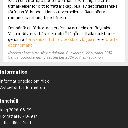
Brasiliens främsta poeter och han fick många litterära
Aciman, André
utmärkelser för sitt författarskap, bl.a. av det brasilianska
Ackebo, Lena
författarförbundet. Han skrev emellertid även några
Acker, Kathy
romaner samt ungdomsböcker.
Ackroyd, Peter
Det här är en förkortad version av artikeln om Reynaldo
Adam de la Halle
Valinho Alvarez. Läs mer och få tillgång till alla funktioner
Adamov, Arthur
genom att
använda ditt bibliotekskort
,
logga in
eller
starta
Adams, Douglas
abonnemang
.
Adams, Herbert
Adams, Jane
Notisen skriven av: Alex redaktion. Publicerad: 22 oktober 2013
Adams, Richard
Senast uppdaterad: 17 september 2024 av Alex redaktion
Adbåge, Emma
Adbåge, Lisen
Information
Adelborg, Ottilia
Adichie, Chimamanda Ngozi
Informationsblad om Alex
Adiga, Aravind
Aktuell driftinformation
Adler-Olsen, Jussi
Adlerbeth, Gudmund Jöran
Innehåll
Adnan, Etel
Adolfsson, Eva
Idag 2026-08-09
Adolfsson, Evert
Författare: 7 049 st
Adolfsson, Gunnar
Titlar: 185 374 st
Adolfsson, Josefine