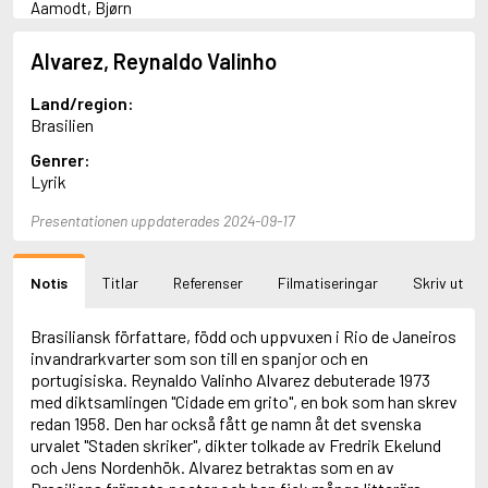
Aamodt, Bjørn
Abani, Christopher
Abbey, Kieran
Alvarez, Reynaldo Valinho
Abbot, Anthony
Abbott, John
Land/region:
Abbott, Megan
Brasilien
Abdel-Fattah, Randa
Genrer:
Abdolah, Kader
Lyrik
Abé, Kobo
Abedi, Isabel
Presentationen uppdaterades 2024-09-17
Abele, Inga
Abgarjan, Narine
Abish, Walter
Notis
Titlar
Referenser
Filmatiseringar
Skriv ut
Aboulela, Leila
Abrahams, Peter (f. 1919)
Abrahams, Peter (f. 1947)
Brasiliansk författare, född och uppvuxen i Rio de Janeiros
Abrahamson, Emmy
invandrarkvarter som son till en spanjor och en
Abse, Dannie
portugisiska. Reynaldo Valinho Alvarez debuterade 1973
Abu-Jaber, Diana
med diktsamlingen "Cidade em grito", en bok som han skrev
Abulhawa, Susan
redan 1958. Den har också fått ge namn åt det svenska
Aburas, Lone
urvalet "Staden skriker", dikter tolkade av Fredrik Ekelund
Achebe, Chinua
och Jens Nordenhök. Alvarez betraktas som en av
Achmatova, Anna