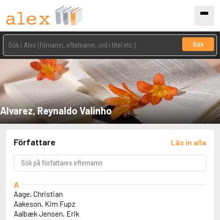
Sök
Alvarez, Reynaldo Valinho
Författare
Läs in alla
A
Aage, Christian
Aakeson, Kim Fupz
Aalbæk Jensen, Erik