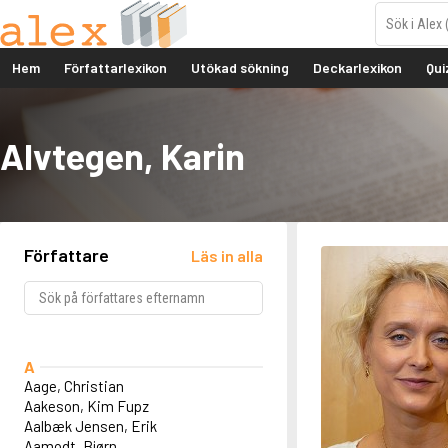
Hem
Författarlexikon
Utökad sökning
Deckarlexikon
Qui
Alvtegen, Karin
Författare
Läs in alla
A
Aage, Christian
Aakeson, Kim Fupz
Aalbæk Jensen, Erik
Aamodt, Bjørn