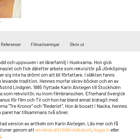
x
Referenser
Filmatiseringar
Skriv ut
ödd och uppvuxen i en lärarfamilj i Huskvarna. Hon gick
nasiet och fick därefter arbete som rekvisitör på Jönköpings
r sig inte ha drömt om att bli författare. I släkten fanns
 levande tradition. Hennes morfar skrev böcker och en av
Astrid Lindgren. 1985 flyttade Karin Alvtegen till Stockholm
ta som rekvisitör, nu inom filmbranschen. Efterhand övergick
 manus för film och TV och hon har bland annat bidragit med
ierna "Tre Kronor" och "Rederiet". Hon är bosatt i Nacka, hennes
 paret har tillsammans två söner.
rtad version av artikeln om Karin Alvtegen. Läs mer och få
unktioner genom att
använda ditt bibliotekskort
,
logga in
eller
g
.