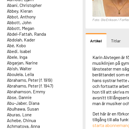
Abani, Christopher
Abbey, Kieran
Abbot, Anthony
Foto: Ola Erikson / Forfle
Abbott, John
Abbott, Megan
Abdel-Fattah, Randa
Abdolah, Kader
Artikel
Titlar
Abé, Kobo
Abedi, Isabel
Abele, Inga
Karin Alvtegen är f
Abgarjan, Narine
musiklinjen på gym
Abish, Walter
länsteater men säge
Aboulela, Leila
berättandet som en
Abrahams, Peter (f. 1919)
hans systrar hette 
Abrahams, Peter (f. 1947)
och fortsatte arbe
Abrahamson, Emmy
hon till att skriva
Abse, Dannie
avsnitt till långser
Abu-Jaber, Diana
man är musiker och
Abulhawa, Susan
Det här är en förko
Aburas, Lone
tillgång till alla f
Achebe, Chinua
starta abonneman
Achmatova, Anna