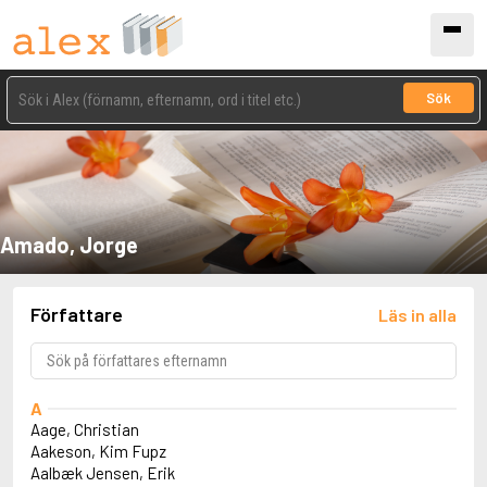
Sök
Amado, Jorge
Författare
Läs in alla
A
Aage, Christian
Aakeson, Kim Fupz
Aalbæk Jensen, Erik