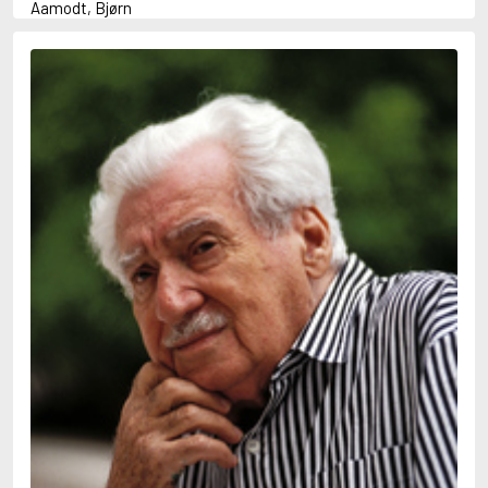
Aamodt, Bjørn
Abani, Christopher
Abbey, Kieran
Abbot, Anthony
Abbott, John
Abbott, Megan
Abdel-Fattah, Randa
Abdolah, Kader
Abé, Kobo
Abedi, Isabel
Abele, Inga
Abgarjan, Narine
Abish, Walter
Aboulela, Leila
Abrahams, Peter (f. 1919)
Abrahams, Peter (f. 1947)
Abrahamson, Emmy
Abse, Dannie
Abu-Jaber, Diana
Abulhawa, Susan
Aburas, Lone
Achebe, Chinua
Achmatova, Anna