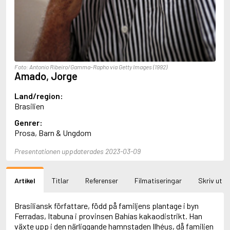
Aciman, André
Ackebo, Lena
Acker, Kathy
Ackroyd, Peter
Adam de la Halle
Adamov, Arthur
Foto: Antonio Ribeiro/Gamma-Rapho via Getty Images (1992)
Adams, Douglas
Amado, Jorge
Adams, Herbert
Adams, Jane
Land/region:
Adams, Richard
Brasilien
Adbåge, Emma
Genrer:
Adbåge, Lisen
Prosa, Barn & Ungdom
Adelborg, Ottilia
Adichie, Chimamanda Ngozi
Presentationen uppdaterades 2023-03-09
Adiga, Aravind
Adler-Olsen, Jussi
Adlerbeth, Gudmund Jöran
Artikel
Titlar
Referenser
Filmatiseringar
Skriv ut
Adnan, Etel
Adolfsson, Eva
Adolfsson, Evert
Brasiliansk författare, född på familjens plantage i byn
Adolfsson, Gunnar
Ferradas, Itabuna i provinsen Bahías kakaodistrikt. Han
Adolfsson, Josefine
växte upp i den närliggande hamnstaden Ilhéus, då familjen