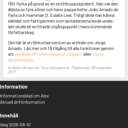
Adolfsson, Maria
fått flytta på grund av en smittkoppsepidemi. Han var den
Adolphsen, Peter
äldsta av fyra söner och hans pappa hette João Amado de
Faria och mamman D. Eulália Leal. Tidigt lärde han känna
eländet och fattigdomen som lantarbetarna levde under,
det skulle bli en litterär utgångspunkt i hans kommande
författarskap.
Det här är en förkortad version av artikeln om Jorge
Amado. Läs mer och få tillgång till alla funktioner genom
att
använda ditt bibliotekskort
,
logga in
eller
starta
abonnemang
.
Artikeln skriven av: Tony Samuelsson. Publicerad: 28 november
2017
Information
Informationsblad om Alex
Aktuell driftinformation
Innehåll
Idag 2026-08-10