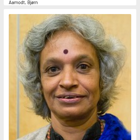
Aamodt, Bjørn
Abani, Christopher
Abbey, Kieran
Abbot, Anthony
Abbott, John
Abbott, Megan
Abdel-Fattah, Randa
Abdolah, Kader
Abé, Kobo
Abedi, Isabel
Abele, Inga
Abgarjan, Narine
Abish, Walter
Aboulela, Leila
Abrahams, Peter (f. 1919)
Abrahams, Peter (f. 1947)
Abrahamson, Emmy
Abse, Dannie
Abu-Jaber, Diana
Abulhawa, Susan
Aburas, Lone
Achebe, Chinua
Achmatova, Anna