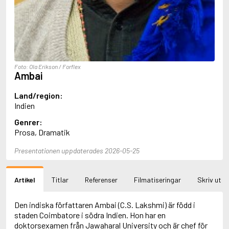
Aciman, André
Ackebo, Lena
Acker, Kathy
Ackroyd, Peter
Adam de la Halle
Adamov, Arthur
Foto: Ola Erikson / Forflex
Adams, Douglas
Ambai
Adams, Herbert
Adams, Jane
Land/region:
Adams, Richard
Indien
Adbåge, Emma
Genrer:
Adbåge, Lisen
Prosa, Dramatik
Adelborg, Ottilia
Adichie, Chimamanda Ngozi
Presentationen uppdaterades 2026-05-25
Adiga, Aravind
Adler-Olsen, Jussi
Adlerbeth, Gudmund Jöran
Artikel
Titlar
Referenser
Filmatiseringar
Skriv ut
Adnan, Etel
Adolfsson, Eva
Adolfsson, Evert
Den indiska författaren Ambai (C.S. Lakshmi) är född i
Adolfsson, Gunnar
staden Coimbatore i södra Indien. Hon har en
Adolfsson, Josefine
doktorsexamen från Jawaharal University och är chef för