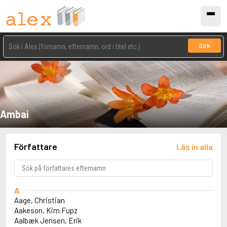
Sök
Ambai
Författare
Läs in alla
A
Aage, Christian
Aakeson, Kim Fupz
Aalbæk Jensen, Erik