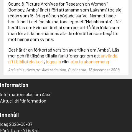
Adolfsson, Maria
Sound & Picture Archives for Research on Woman i
Adolphsen, Peter
Bombay. Ambai är ett författarnamn som Lakshmi tog sig
redan som 16-åring då hon började skriva. Namnet hade
hon funnit i det indiska nationaleposet "Mahabharata". Där
berättas om kvinnan Ambai som ber att få återfödas som
man för att kunna hämnas alla de oförrätter som begåtts
mot henne som kvinna.
Det här är en förkortad version av artikeln om Ambai. Läs
mer och få tillgång till alla funktioner genom att
använda
ditt bibliotekskort
,
logga in
eller
starta abonnemang
.
Artikeln skriven av: Alex redaktion. Publicerad: 12 december 2008
Information
Informationsblad om Alex
Aktuell driftinformation
Innehåll
Idag 2026-08-07
Författare: 7 048 st