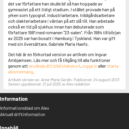
Adolfsson, Maria
det var författare han skulle bli så han hoppade av
Adolphsen, Peter
gymnasiet på ett tidigt stadium. I stället provade han på
yrken som typograf, industriarbetare, trädgårdsarbetare
och slakteriarbetare i väntan på att slå till. Han arbetade
också en tid på sjukhus innan han debuterade som
författare 1981 med romanen "23-salen". Från 1984 till början
av 2025 var han bosatt i Hamburg i Tyskland. Han var gift
med sin översättare, Gabriele Maria Haefs.
Det här är en förkortad version av artikeln om Ingvar
Ambjørnsen. Läs mer och få tillgång till alla funktioner
genom att
använda ditt bibliotekskort
,
logga in
eller
starta
abonnemang
.
Artikeln skriven av: Anne-Marie Gerdin. Publicerad: 24 augusti 2013
Senast uppdaterad: 21 juli 2025 av Alex redaktion
Information
Informationsblad om Alex
Aktuell driftinformation
Innehåll