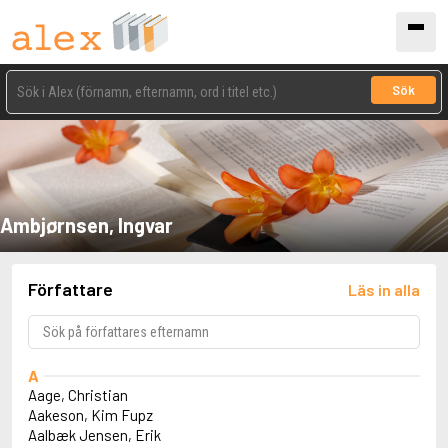
Sök
Ambjørnsen, Ingvar
Författare
Läs in alla
A
Aage, Christian
Aakeson, Kim Fupz
Aalbæk Jensen, Erik