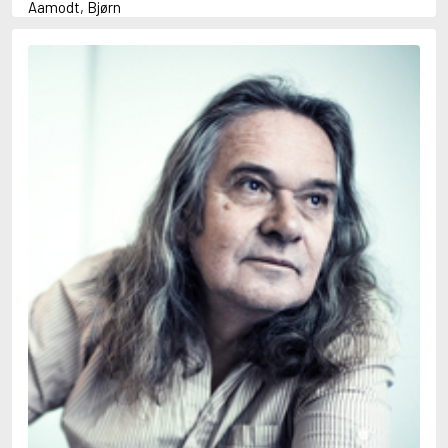
Aamodt, Bjørn
Abani, Christopher
Abbey, Kieran
Abbot, Anthony
Abbott, John
Abbott, Megan
Abdel-Fattah, Randa
Abdolah, Kader
Abé, Kobo
Abedi, Isabel
Abele, Inga
Abgarjan, Narine
Abish, Walter
Aboulela, Leila
Abrahams, Peter (f. 1919)
Abrahams, Peter (f. 1947)
Abrahamson, Emmy
Abse, Dannie
Abu-Jaber, Diana
Abulhawa, Susan
Aburas, Lone
Achebe, Chinua
Achmatova, Anna