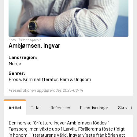
Aciman, André
Ackebo, Lena
Acker, Kathy
Ackroyd, Peter
Adam de la Halle
Adamov, Arthur
Foto: © Marie Sjøvold
Adams, Douglas
Ambjørnsen, Ingvar
Adams, Herbert
Adams, Jane
Land/region:
Adams, Richard
Norge
Adbåge, Emma
Genrer:
Adbåge, Lisen
Prosa, Kriminallitteratur, Barn & Ungdom
Adelborg, Ottilia
Adichie, Chimamanda Ngozi
Presentationen uppdaterades 2025-08-14
Adiga, Aravind
Adler-Olsen, Jussi
Adlerbeth, Gudmund Jöran
Artikel
Titlar
Referenser
Filmatiseringar
Skriv ut
Adnan, Etel
Adolfsson, Eva
Adolfsson, Evert
Den norske författare Ingvar Ambjørnsen föddes i
Adolfsson, Gunnar
Tønsberg, men växte upp i Larvik. Föräldrarna föste tidigt
Adolfsson, Josefine
in honom i litteraturens värld. Ingvar visste från början att