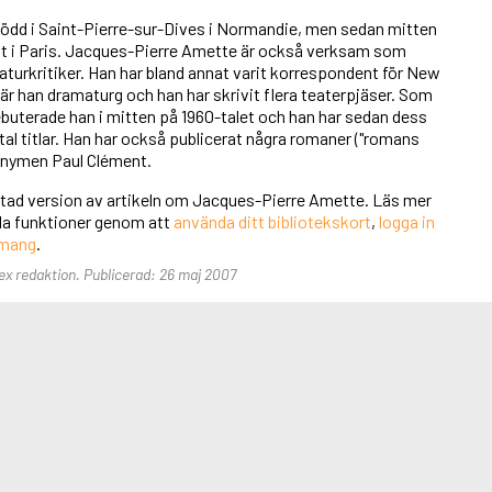
 född i Saint-Pierre-sur-Dives i Normandie, men sedan mitten
tt i Paris. Jacques-Pierre Amette är också verksam som
eraturkritiker. Han har bland annat varit korrespondent för New
är han dramaturg och han har skrivit flera teaterpjäser. Som
buterade han i mitten på 1960-talet och han har sedan dess
otal titlar. Han har också publicerat några romaner ("romans
onymen Paul Clément.
ortad version av artikeln om Jacques-Pierre Amette. Läs mer
 alla funktioner genom att
använda ditt bibliotekskort
,
logga in
emang
.
lex redaktion. Publicerad: 26 maj 2007