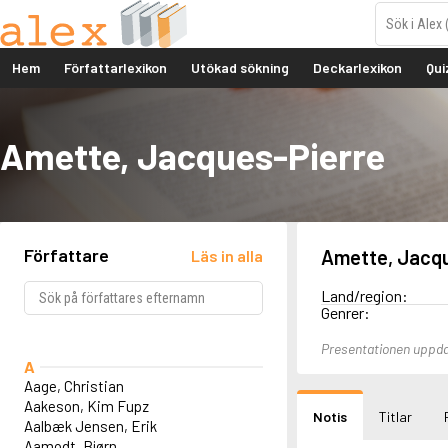
Hem
Författarlexikon
Utökad sökning
Deckarlexikon
Qui
Amette, Jacques-Pierre
Författare
Amette, Jacqu
Läs in alla
Land/region:
Genrer:
Presentationen uppda
A
Aage, Christian
Aakeson, Kim Fupz
Notis
Titlar
Aalbæk Jensen, Erik
Aamodt, Bjørn