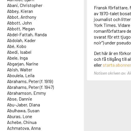
Abani, Christopher
Fransk författare,
Abbey, Kieran
av 1970-talet bosa
Abbot, Anthony
journalist och litt
Abbott, John
York Times. Vidare 
Abbott, Megan
romanförfattare de
Abdel-Fattah, Randa
svarat för ett tjug
Abdolah, Kader
noir") under pseud
Abé, Kobo
Abedi, Isabel
Det här är en förk
Abele, Inga
och få tillgång till
Abgarjan, Narine
eller
starta abonn
Abish, Walter
Notisen skriven av: A
Aboulela, Leila
Abrahams, Peter (f. 1919)
Abrahams, Peter (f. 1947)
Abrahamson, Emmy
Abse, Dannie
Abu-Jaber, Diana
Abulhawa, Susan
Aburas, Lone
Achebe, Chinua
Achmatova, Anna