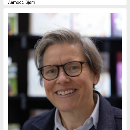
Aamodt, Bjørn
Abani, Christopher
Abbey, Kieran
Abbot, Anthony
Abbott, John
Abbott, Megan
Abdel-Fattah, Randa
Abdolah, Kader
Abé, Kobo
Abedi, Isabel
Abele, Inga
Abgarjan, Narine
Abish, Walter
Aboulela, Leila
Abrahams, Peter (f. 1919)
Abrahams, Peter (f. 1947)
Abrahamson, Emmy
Abse, Dannie
Abu-Jaber, Diana
Abulhawa, Susan
Aburas, Lone
Achebe, Chinua
Achmatova, Anna