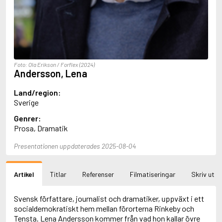
Aciman, André
Ackebo, Lena
Acker, Kathy
Ackroyd, Peter
Adam de la Halle
Adamov, Arthur
Foto: Ola Erikson / Forflex (2024)
Adams, Douglas
Andersson, Lena
Adams, Herbert
Adams, Jane
Land/region:
Adams, Richard
Sverige
Adbåge, Emma
Genrer:
Adbåge, Lisen
Prosa, Dramatik
Adelborg, Ottilia
Adichie, Chimamanda Ngozi
Presentationen uppdaterades 2025-08-04
Adiga, Aravind
Adler-Olsen, Jussi
Adlerbeth, Gudmund Jöran
Artikel
Titlar
Referenser
Filmatiseringar
Skriv ut
Adnan, Etel
Adolfsson, Eva
Adolfsson, Evert
Svensk författare, journalist och dramatiker, uppväxt i ett
Adolfsson, Gunnar
socialdemokratiskt hem mellan förorterna Rinkeby och
Adolfsson, Josefine
Tensta. Lena Andersson kommer från vad hon kallar övre