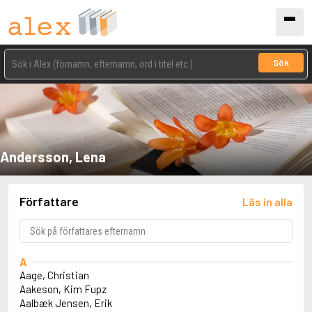
Sök
Andersson, Lena
Författare
Läs in alla
A
Aage, Christian
Aakeson, Kim Fupz
Aalbæk Jensen, Erik