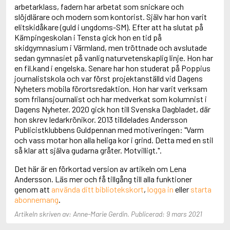
Adolfsson, Maria
arbetarklass, fadern har arbetat som snickare och
Adolphsen, Peter
slöjdlärare och modern som kontorist. Själv har hon varit
elitskidåkare (guld i ungdoms-SM). Efter att ha slutat på
Kämpingeskolan i Tensta gick hon en tid på
skidgymnasium i Värmland, men tröttnade och avslutade
sedan gymnasiet på vanlig naturvetenskaplig linje. Hon har
en fil.kand i engelska. Senare har hon studerat på Poppius
journalistskola och var först projektanställd vid Dagens
Nyheters mobila förortsredaktion. Hon har varit verksam
som frilansjournalist och har medverkat som kolumnist i
Dagens Nyheter. 2020 gick hon till Svenska Dagbladet, där
hon skrev ledarkrönikor. 2013 tilldelades Andersson
Publicistklubbens Guldpennan med motiveringen: "Varm
och vass motar hon alla heliga kor i grind. Detta med en stil
så klar att själva gudarna gråter. Motvilligt.".
Det här är en förkortad version av artikeln om Lena
Andersson. Läs mer och få tillgång till alla funktioner
genom att
använda ditt bibliotekskort
,
logga in
eller
starta
abonnemang
.
Artikeln skriven av: Anne-Marie Gerdin. Publicerad: 9 mars 2021