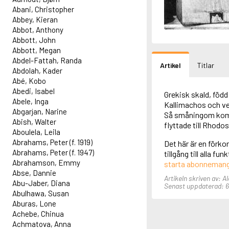
Abani, Christopher
Abbey, Kieran
Abbot, Anthony
Abbott, John
Abbott, Megan
Abdel-Fattah, Randa
Artikel
Titlar
Abdolah, Kader
Abé, Kobo
Abedi, Isabel
Grekisk skald, född 
Abele, Inga
Kallimachos och ver
Abgarjan, Narine
Så småningom kom h
Abish, Walter
flyttade till Rhodos
Aboulela, Leila
Abrahams, Peter (f. 1919)
Det här är en förko
Abrahams, Peter (f. 1947)
tillgång till alla f
Abrahamson, Emmy
starta abonneman
Abse, Dannie
Artikeln skriven av: A
Abu-Jaber, Diana
Senast uppdaterad: 6
Abulhawa, Susan
Aburas, Lone
Achebe, Chinua
Achmatova, Anna