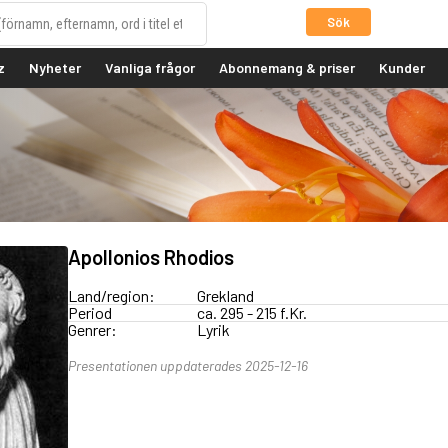
Sök
z
Nyheter
Vanliga frågor
Abonnemang & priser
Kunder
Apollonios Rhodios
Land/region:
Grekland
Period
ca. 295 - 215 f.Kr.
Genrer:
Lyrik
Presentationen uppdaterades 2025-12-16