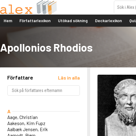
Hem
Författarlexikon
Utökad sökning
Deckarlexikon
Qui
Apollonios Rhodios
Författare
Läs in alla
A
Aage, Christian
Aakeson, Kim Fupz
Aalbæk Jensen, Erik
Aamodt, Bjørn