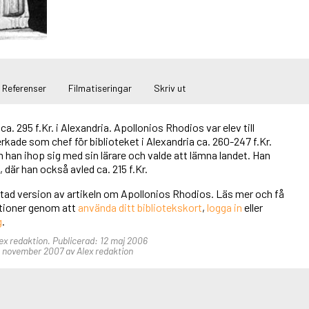
Referenser
Filmatiseringar
Skriv ut
ca. 295 f.Kr. i Alexandria. Apollonios Rhodios var elev till
kade som chef för biblioteket i Alexandria ca. 260-247 f.Kr.
an ihop sig med sin lärare och valde att lämna landet. Han
, där han också avled ca. 215 f.Kr.
rtad version av artikeln om Apollonios Rhodios. Läs mer och få
unktioner genom att
använda ditt bibliotekskort
,
logga in
eller
g
.
lex redaktion. Publicerad: 12 maj 2006
 november 2007 av Alex redaktion