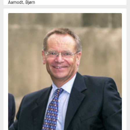
Aamodt, Bjørn
Abani, Christopher
Abbey, Kieran
Abbot, Anthony
Abbott, John
Abbott, Megan
Abdel-Fattah, Randa
Abdolah, Kader
Abé, Kobo
Abedi, Isabel
Abele, Inga
Abgarjan, Narine
Abish, Walter
Aboulela, Leila
Abrahams, Peter (f. 1919)
Abrahams, Peter (f. 1947)
Abrahamson, Emmy
Abse, Dannie
Abu-Jaber, Diana
Abulhawa, Susan
Aburas, Lone
Achebe, Chinua
Achmatova, Anna