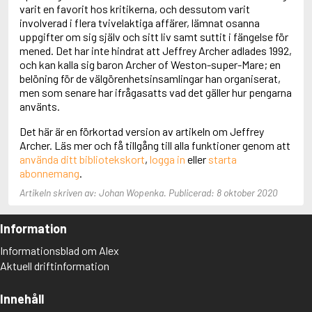
Adolfsson, Maria
varit en favorit hos kritikerna, och dessutom varit
Adolphsen, Peter
involverad i flera tvivelaktiga affärer, lämnat osanna
uppgifter om sig själv och sitt liv samt suttit i fängelse för
mened. Det har inte hindrat att Jeffrey Archer adlades 1992,
och kan kalla sig baron Archer of Weston-super-Mare; en
belöning för de välgörenhetsinsamlingar han organiserat,
men som senare har ifrågasatts vad det gäller hur pengarna
använts.
Det här är en förkortad version av artikeln om Jeffrey
Archer. Läs mer och få tillgång till alla funktioner genom att
använda ditt bibliotekskort
,
logga in
eller
starta
abonnemang
.
Artikeln skriven av: Johan Wopenka. Publicerad: 8 oktober 2020
Information
Informationsblad om Alex
Aktuell driftinformation
Innehåll