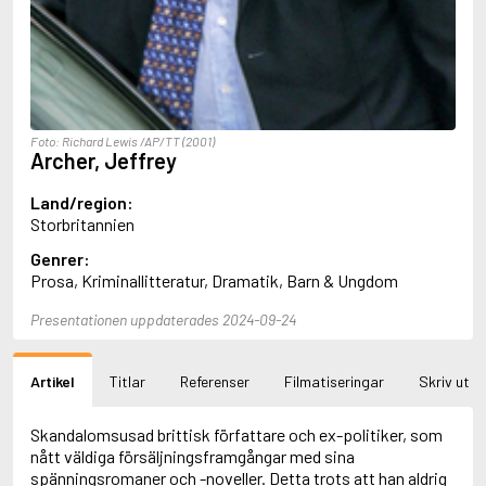
Aciman, André
Ackebo, Lena
Acker, Kathy
Ackroyd, Peter
Adam de la Halle
Adamov, Arthur
Foto: Richard Lewis /AP/TT (2001)
Adams, Douglas
Archer, Jeffrey
Adams, Herbert
Adams, Jane
Land/region:
Adams, Richard
Storbritannien
Adbåge, Emma
Genrer:
Adbåge, Lisen
Prosa, Kriminallitteratur, Dramatik, Barn & Ungdom
Adelborg, Ottilia
Adichie, Chimamanda Ngozi
Presentationen uppdaterades 2024-09-24
Adiga, Aravind
Adler-Olsen, Jussi
Adlerbeth, Gudmund Jöran
Artikel
Titlar
Referenser
Filmatiseringar
Skriv ut
Adnan, Etel
Adolfsson, Eva
Adolfsson, Evert
Skandalomsusad brittisk författare och ex-politiker, som
Adolfsson, Gunnar
nått väldiga försäljningsframgångar med sina
Adolfsson, Josefine
spänningsromaner och -noveller. Detta trots att han aldrig