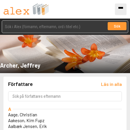
Sök
Archer, Jeffrey
Författare
Läs in alla
A
Aage, Christian
Aakeson, Kim Fupz
Aalbæk Jensen, Erik