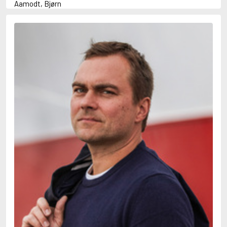
Aamodt, Bjørn
Abani, Christopher
Abbey, Kieran
Abbot, Anthony
Abbott, John
Abbott, Megan
Abdel-Fattah, Randa
Abdolah, Kader
Abé, Kobo
Abedi, Isabel
Abele, Inga
Abgarjan, Narine
Abish, Walter
Aboulela, Leila
Abrahams, Peter (f. 1919)
Abrahams, Peter (f. 1947)
Abrahamson, Emmy
Abse, Dannie
Abu-Jaber, Diana
Abulhawa, Susan
Aburas, Lone
Achebe, Chinua
Achmatova, Anna