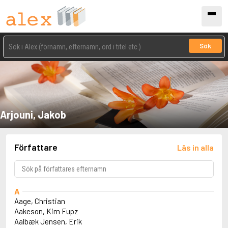
Sök
Arjouni, Jakob
Författare
Läs in alla
A
Aage, Christian
Aakeson, Kim Fupz
Aalbæk Jensen, Erik