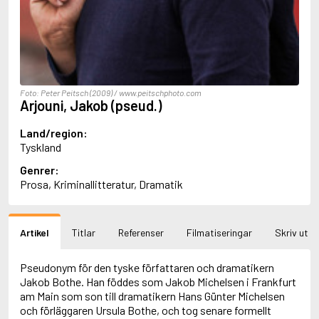
Aciman, André
Ackebo, Lena
Acker, Kathy
Ackroyd, Peter
Adam de la Halle
Adamov, Arthur
Foto: Peter Peitsch (2009) / www.peitschphoto.com
Adams, Douglas
Arjouni, Jakob (pseud.)
Adams, Herbert
Adams, Jane
Land/region:
Adams, Richard
Tyskland
Adbåge, Emma
Genrer:
Adbåge, Lisen
Prosa, Kriminallitteratur, Dramatik
Adelborg, Ottilia
Adichie, Chimamanda Ngozi
Adiga, Aravind
Adler-Olsen, Jussi
Artikel
Titlar
Referenser
Filmatiseringar
Skriv ut
Adlerbeth, Gudmund Jöran
Adnan, Etel
Pseudonym för den tyske författaren och dramatikern
Adolfsson, Eva
Jakob Bothe. Han föddes som Jakob Michelsen i Frankfurt
Adolfsson, Evert
am Main som son till dramatikern Hans Günter Michelsen
Adolfsson, Gunnar
och förläggaren Ursula Bothe, och tog senare formellt
Adolfsson, Josefine