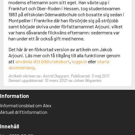
moderns efternamn som sitt eget. Han växte upp i
Adolfsson, Maria
Frankfurt och Ober-Roden i Hessen, tog studentexamen
Adolphsen, Peter
1983 på elitskolan Odenwaldschule och bosatte sig sedan i
Montpellier i Frankrike där han försörjde sig på ströjobb
samt började skriva under författarnamnet Arjouni, vilket
var hans dåvarande flickväns efternamn; sedermera var
han under ett år också gift med henne.
Det här är en förkortad version av artikeln om Jakob
Arjouni. Läs mer och få tillgång till alla funktioner genom
att
använda ditt bibliotekskort
,
logga in
eller
starta
abonnemang
.
Artikeln skriven av: Astrid Deppert. Publicerad: 3 maj 2011
Senast uppdaterad: 10 mars 2021 av Johan Wopenka
Information
Informationsblad om Alex
Aktuell driftinformation
Innehåll