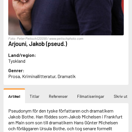
Aciman, André
Ackebo, Lena
Acker, Kathy
Ackroyd, Peter
Adam de la Halle
Adamov, Arthur
Foto: Peter Peitsch (2009) / www.peitschphoto.com
Adams, Douglas
Arjouni, Jakob (pseud.)
Adams, Herbert
Adams, Jane
Land/region:
Adams, Richard
Tyskland
Adbåge, Emma
Genrer:
Adbåge, Lisen
Prosa, Kriminallitteratur, Dramatik
Adelborg, Ottilia
Adichie, Chimamanda Ngozi
Adiga, Aravind
Adler-Olsen, Jussi
Artikel
Titlar
Referenser
Filmatiseringar
Skriv ut
Adlerbeth, Gudmund Jöran
Adnan, Etel
Pseudonym för den tyske författaren och dramatikern
Adolfsson, Eva
Jakob Bothe. Han föddes som Jakob Michelsen i Frankfurt
Adolfsson, Evert
am Main som son till dramatikern Hans Günter Michelsen
Adolfsson, Gunnar
och förläggaren Ursula Bothe, och tog senare formellt
Adolfsson, Josefine