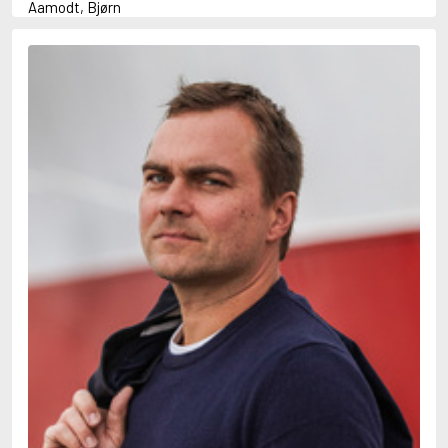
Aamodt, Bjørn
Abani, Christopher
Abbey, Kieran
Abbot, Anthony
Abbott, John
Abbott, Megan
Abdel-Fattah, Randa
Abdolah, Kader
Abé, Kobo
Abedi, Isabel
Abele, Inga
Abgarjan, Narine
Abish, Walter
Aboulela, Leila
Abrahams, Peter (f. 1919)
Abrahams, Peter (f. 1947)
Abrahamson, Emmy
Abse, Dannie
Abu-Jaber, Diana
Abulhawa, Susan
Aburas, Lone
Achebe, Chinua
Achmatova, Anna