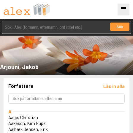
Sök
Arjouni, Jakob
Författare
Läs in alla
A
Aage, Christian
Aakeson, Kim Fupz
Aalbæk Jensen, Erik