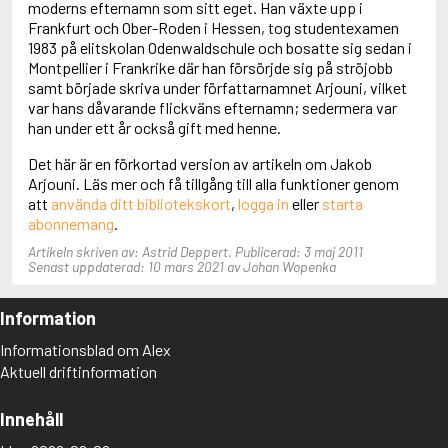
moderns efternamn som sitt eget. Han växte upp i
Adolfsson, Maria
Frankfurt och Ober-Roden i Hessen, tog studentexamen
Adolphsen, Peter
1983 på elitskolan Odenwaldschule och bosatte sig sedan i
Montpellier i Frankrike där han försörjde sig på ströjobb
samt började skriva under författarnamnet Arjouni, vilket
var hans dåvarande flickväns efternamn; sedermera var
han under ett år också gift med henne.
Det här är en förkortad version av artikeln om Jakob
Arjouni. Läs mer och få tillgång till alla funktioner genom
att
använda ditt bibliotekskort
,
logga in
eller
starta
abonnemang
.
Artikeln skriven av: Astrid Deppert. Publicerad: 3 maj 2011
Senast uppdaterad: 10 mars 2021 av Johan Wopenka
Information
Informationsblad om Alex
Aktuell driftinformation
Innehåll