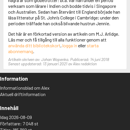
några år som globetrotter: bl.a. var han under en period
Aciman, André
verksam som lärare i Indien och bodde tidvis i Singapore
Ackebo, Lena
och Australien. Sedan han återvänt till England började han
Acker, Kathy
läsa litteratur på St. John’s College i Cambridge; under den
Ackroyd, Peter
perioden träffade han också blivande hustrun Jennie.
Adam de la Halle
Det här är en förkortad version av artikeln om M.J. Arlidge.
Adamov, Arthur
Läs mer och få tillgång till alla funktioner genom att
Adams, Douglas
använda ditt bibliotekskort
,
logga in
eller
starta
Adams, Herbert
abonnemang
.
Adams, Jane
Adams, Richard
Artikeln skriven av: Johan Wopenka. Publicerad: 14 juni 2018
Adbåge, Emma
Senast uppdaterad: 13 januari 2021 av Alex redaktion
Adbåge, Lisen
Adelborg, Ottilia
Information
Adichie, Chimamanda Ngozi
Adiga, Aravind
Informationsblad om Alex
Adler-Olsen, Jussi
Aktuell driftinformation
Adlerbeth, Gudmund Jöran
Adnan, Etel
Innehåll
Adolfsson, Eva
Adolfsson, Evert
Idag 2026-08-09
Adolfsson, Gunnar
Författare: 7 048 st
Adolfsson, Josefine
Titlar: 185 360 st