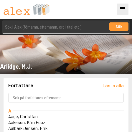
Sök
Arlidge, M.J.
Författare
Läs in alla
A
Aage, Christian
Aakeson, Kim Fupz
Aalbæk Jensen, Erik