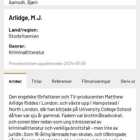
Aamodt, Bjørn
Abani, Christopher
Abbey, Kieran
Arlidge, M.J.
Abbot, Anthony
Abbott, John
Land/region:
Abbott, Megan
Storbritannien
Abdel-Fattah, Randa
Genrer:
Abdolah, Kader
Kriminallitteratur
Abé, Kobo
Abedi, Isabel
Presentationen uppdaterades 2024-08-26
Abele, Inga
Abgarjan, Narine
Abish, Walter
Artikel
Titlar
Referenser
Filmatiseringar
Skriv ut
Aboulela, Leila
Abrahams, Peter (f. 1919)
Abrahams, Peter (f. 1947)
Den engelske författaren och TV-producenten Matthew
Abrahamson, Emmy
Arlidge föddes i London, och växte upp i Hampstead i
Abse, Dannie
North London, där han började på University College School
Abu-Jaber, Diana
då han var sju år gammal. Fadern var brottmålsadvokat,
Abulhawa, Susan
och sonen blev redan som ung intresserad av
Aburas, Lone
kriminallitteratur och verkliga brottsfall – men inte av
Achebe, Chinua
juridik. Som 18-åring lämnade han skolan, och tillbringade
Achmatova, Anna