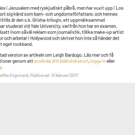
es i Jerusalem med ryskjudiskt påbrå, men har vuxit upp i Los
jort sig känd som barn- och ungdomsförfattare, och hennes
ttills är den s.k. Grisha-trilogin, ett uppmärksammat
r studerat vid Yale University, varifrån hon har en examen.
lsatt inom såväl reklam som journalistik, tillika make-up artist
r och arbetar i Hollywood och skriver hon inte så händer det
itt eget rockband.
rtad version av artikeln om Leigh Bardugo. Läs mer och få
unktioner genom att
använda ditt bibliotekskort
,
logga in
eller
g
.
taffan Engstrand. Publicerad: 13 februari 2017