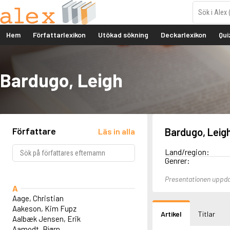
Hem
Författarlexikon
Utökad sökning
Deckarlexikon
Qui
Bardugo, Leigh
Författare
Bardugo, Leig
Läs in alla
Land/region:
Genrer:
Presentationen uppda
A
Aage, Christian
Aakeson, Kim Fupz
Artikel
Titlar
Aalbæk Jensen, Erik
Aamodt, Bjørn