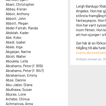
Abani, Christopher
Leigh Bardugo född
Abbey, Kieran
Angeles. Hon har g
Abbot, Anthony
största framgång hi
Abbott, John
fantasyepos. Hon ha
Abbott, Megan
Hon har varit sysse
Abdel-Fattah, Randa
inom filmen. Hon bo
Abdolah, Kader
att hon sjunger i s
Abé, Kobo
Abedi, Isabel
Det här är en förko
Abele, Inga
tillgång till alla f
Abgarjan, Narine
starta abonneman
Abish, Walter
Artikeln skriven av: S
Aboulela, Leila
Abrahams, Peter (f. 1919)
Abrahams, Peter (f. 1947)
Abrahamson, Emmy
Abse, Dannie
Abu-Jaber, Diana
Abulhawa, Susan
Aburas, Lone
Achebe, Chinua
Achmatova, Anna