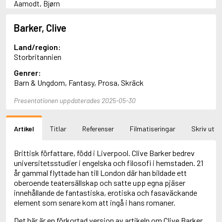
Aamodt, Bjørn
Abani, Christopher
Abbey, Kieran
Barker, Clive
Abbot, Anthony
Abbott, John
Land/region:
Abbott, Megan
Storbritannien
Abdel-Fattah, Randa
Genrer:
Abdolah, Kader
Barn & Ungdom, Fantasy, Prosa, Skräck
Abé, Kobo
Abedi, Isabel
Presentationen uppdaterades 2025-05-30
Abele, Inga
Abgarjan, Narine
Abish, Walter
Artikel
Titlar
Referenser
Filmatiseringar
Skriv ut
Aboulela, Leila
Abrahams, Peter (f. 1919)
Abrahams, Peter (f. 1947)
Brittisk författare, född i Liverpool. Clive Barker bedrev
Abrahamson, Emmy
universitetsstudier i engelska och filosofi i hemstaden. 21
Abse, Dannie
år gammal flyttade han till London där han bildade ett
Abu-Jaber, Diana
oberoende teatersällskap och satte upp egna pjäser
Abulhawa, Susan
innehållande de fantastiska, erotiska och fasaväckande
Aburas, Lone
element som senare kom att ingå i hans romaner.
Achebe, Chinua
Det här är en förkortad version av artikeln om Clive Barker.
Achmatova, Anna