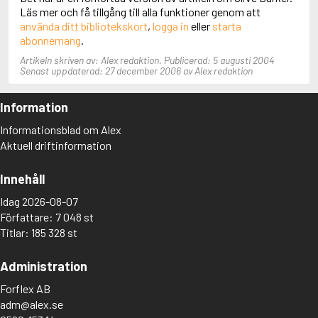
Läs mer och få tillgång till alla funktioner genom att
Aciman, André
använda ditt bibliotekskort
,
logga in
eller
starta
Ackebo, Lena
abonnemang
.
Acker, Kathy
Ackroyd, Peter
Artikeln skriven av: Alex redaktion. Publicerad: 5 augusti 2004
Adam de la Halle
Senast uppdaterad: 27 december 2006 av Alex redaktion
Adamov, Arthur
Adams, Douglas
Information
Adams, Herbert
Adams, Jane
Informationsblad om Alex
Adams, Richard
Aktuell driftinformation
Adbåge, Emma
Adbåge, Lisen
Innehåll
Adelborg, Ottilia
Adichie, Chimamanda Ngozi
Idag 2026-08-07
Adiga, Aravind
Författare: 7 048 st
Adler-Olsen, Jussi
Titlar: 185 328 st
Adlerbeth, Gudmund Jöran
Adnan, Etel
Administration
Adolfsson, Eva
Adolfsson, Evert
Forflex AB
Adolfsson, Gunnar
adm@alex.se
Adolfsson, Josefine