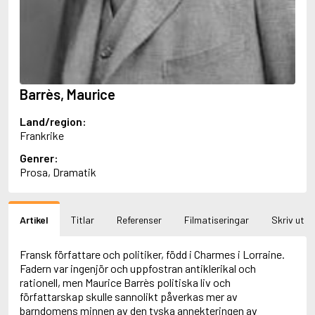
Aciman, André
Ackebo, Lena
Acker, Kathy
Ackroyd, Peter
Adam de la Halle
Adamov, Arthur
Barrès, Maurice
Adams, Douglas
Adams, Herbert
Land/region:
Adams, Jane
Frankrike
Adams, Richard
Adbåge, Emma
Genrer:
Adbåge, Lisen
Prosa, Dramatik
Adelborg, Ottilia
Adichie, Chimamanda Ngozi
Adiga, Aravind
Artikel
Titlar
Referenser
Filmatiseringar
Skriv ut
Adler-Olsen, Jussi
Adlerbeth, Gudmund Jöran
Adnan, Etel
Fransk författare och politiker, född i Charmes i Lorraine.
Adolfsson, Eva
Fadern var ingenjör och uppfostran antiklerikal och
Adolfsson, Evert
rationell, men Maurice Barrès politiska liv och
Adolfsson, Gunnar
författarskap skulle sannolikt påverkas mer av
Adolfsson, Josefine
barndomens minnen av den tyska annekteringen av