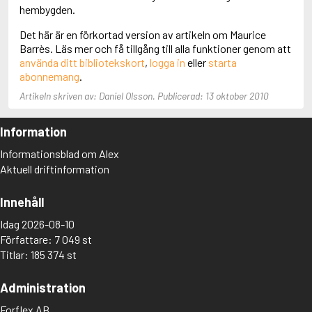
Adolfsson, Maria
hembygden.
Adolphsen, Peter
Det här är en förkortad version av artikeln om Maurice
Barrès. Läs mer och få tillgång till alla funktioner genom att
använda ditt bibliotekskort
,
logga in
eller
starta
abonnemang
.
Artikeln skriven av: Daniel Olsson. Publicerad: 13 oktober 2010
Information
Informationsblad om Alex
Aktuell driftinformation
Innehåll
Idag 2026-08-10
Författare: 7 049 st
Titlar: 185 374 st
Administration
Forflex AB