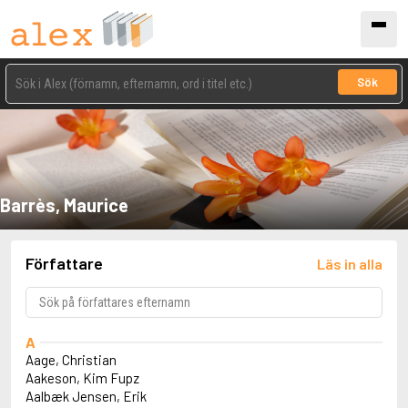
Sök
Barrès, Maurice
Författare
Läs in alla
A
Aage, Christian
Aakeson, Kim Fupz
Aalbæk Jensen, Erik