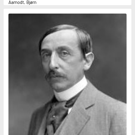
Aamodt, Bjørn
Abani, Christopher
Abbey, Kieran
Abbot, Anthony
Abbott, John
Abbott, Megan
Abdel-Fattah, Randa
Abdolah, Kader
Abé, Kobo
Abedi, Isabel
Abele, Inga
Abgarjan, Narine
Abish, Walter
Aboulela, Leila
Abrahams, Peter (f. 1919)
Abrahams, Peter (f. 1947)
Abrahamson, Emmy
Abse, Dannie
Abu-Jaber, Diana
Abulhawa, Susan
Aburas, Lone
Achebe, Chinua
Achmatova, Anna