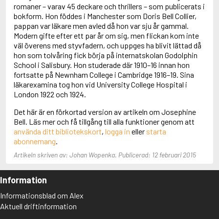
Adolfsson, Maria
romaner – varav 45 deckare och thrillers – som publicerats i
Adolphsen, Peter
bokform. Hon föddes i Manchester som Doris Bell Collier,
pappan var läkare men avled då hon var sju år gammal.
Modern gifte efter ett par år om sig, men flickan kom inte
väl överens med styvfadern, och uppges ha blivit lättad då
hon som tolvåring fick börja på internatskolan Godolphin
School i Salisbury. Hon studerade där 1910–16 innan hon
fortsatte på Newnham College i Cambridge 1916–19. Sina
läkarexamina tog hon vid University College Hospital i
London 1922 och 1924.
Det här är en förkortad version av artikeln om Josephine
Bell. Läs mer och få tillgång till alla funktioner genom att
använda ditt bibliotekskort
,
logga in
eller
starta
abonnemang
.
Artikeln skriven av: Johan Wopenka. Publicerad: 12 februari 2015
Information
Informationsblad om Alex
Aktuell driftinformation