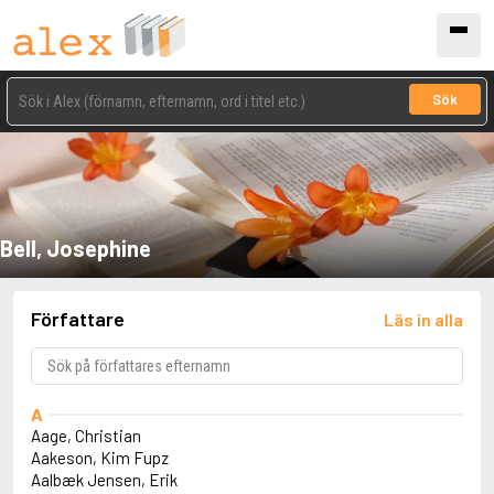
Sök
Bell, Josephine
Författare
Läs in alla
A
Aage, Christian
Aakeson, Kim Fupz
Aalbæk Jensen, Erik