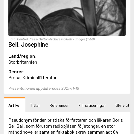
Aciman, André
Ackebo, Lena
Acker, Kathy
Ackroyd, Peter
Adam de la Halle
Adamov, Arthur
Foto: Central Press/Hulton Archive via Getty Images (1956)
Adams, Douglas
Bell, Josephine
Adams, Herbert
Adams, Jane
Land/region:
Adams, Richard
Storbritannien
Adbåge, Emma
Genrer:
Adbåge, Lisen
Prosa, Kriminallitteratur
Adelborg, Ottilia
Adichie, Chimamanda Ngozi
Presentationen uppdaterades 2021-11-19
Adiga, Aravind
Adler-Olsen, Jussi
Adlerbeth, Gudmund Jöran
Artikel
Titlar
Referenser
Filmatiseringar
Skriv ut
Adnan, Etel
Adolfsson, Eva
Adolfsson, Evert
Pseudonym för den brittiska författaren och läkaren Doris
Adolfsson, Gunnar
Bell Ball, som förutom radiopjäser, följetonger, en stor
Adolfsson, Josefine
mängd noveller samt en faktabok skrev sammanlagt 64