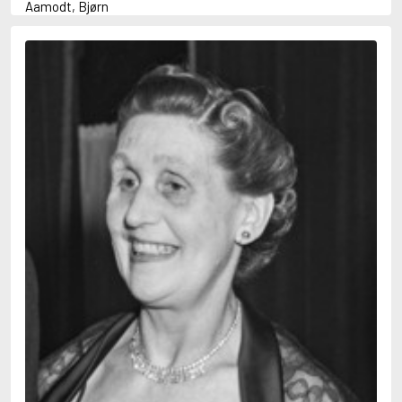
Aamodt, Bjørn
Abani, Christopher
Abbey, Kieran
Abbot, Anthony
Abbott, John
Abbott, Megan
Abdel-Fattah, Randa
Abdolah, Kader
Abé, Kobo
Abedi, Isabel
Abele, Inga
Abgarjan, Narine
Abish, Walter
Aboulela, Leila
Abrahams, Peter (f. 1919)
Abrahams, Peter (f. 1947)
Abrahamson, Emmy
Abse, Dannie
Abu-Jaber, Diana
Abulhawa, Susan
Aburas, Lone
Achebe, Chinua
Achmatova, Anna