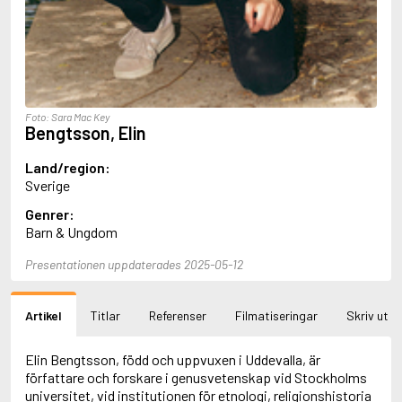
Aciman, André
Ackebo, Lena
Acker, Kathy
Ackroyd, Peter
Adam de la Halle
Adamov, Arthur
Foto: Sara Mac Key
Adams, Douglas
Bengtsson, Elin
Adams, Herbert
Adams, Jane
Land/region:
Adams, Richard
Sverige
Adbåge, Emma
Genrer:
Adbåge, Lisen
Barn & Ungdom
Adelborg, Ottilia
Adichie, Chimamanda Ngozi
Presentationen uppdaterades 2025-05-12
Adiga, Aravind
Adler-Olsen, Jussi
Adlerbeth, Gudmund Jöran
Artikel
Titlar
Referenser
Filmatiseringar
Skriv ut
Adnan, Etel
Adolfsson, Eva
Adolfsson, Evert
Elin Bengtsson, född och uppvuxen i Uddevalla, är
Adolfsson, Gunnar
författare och forskare i genusvetenskap vid Stockholms
Adolfsson, Josefine
universitet, vid institutionen för etnologi, religionshistoria