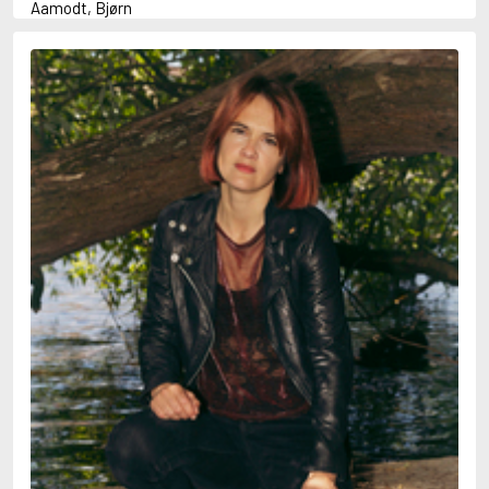
Aamodt, Bjørn
Abani, Christopher
Abbey, Kieran
Abbot, Anthony
Abbott, John
Abbott, Megan
Abdel-Fattah, Randa
Abdolah, Kader
Abé, Kobo
Abedi, Isabel
Abele, Inga
Abgarjan, Narine
Abish, Walter
Aboulela, Leila
Abrahams, Peter (f. 1919)
Abrahams, Peter (f. 1947)
Abrahamson, Emmy
Abse, Dannie
Abu-Jaber, Diana
Abulhawa, Susan
Aburas, Lone
Achebe, Chinua
Achmatova, Anna