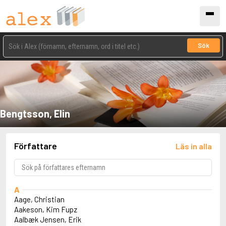
Sök
Bengtsson, Elin
Författare
Läs in alla
A
Aage, Christian
Aakeson, Kim Fupz
Aalbæk Jensen, Erik