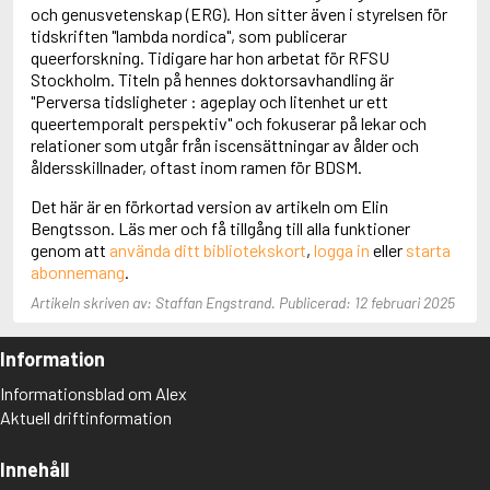
Adolfsson, Maria
och genusvetenskap (ERG). Hon sitter även i styrelsen för
Adolphsen, Peter
tidskriften "lambda nordica", som publicerar
queerforskning. Tidigare har hon arbetat för RFSU
Stockholm. Titeln på hennes doktorsavhandling är
"Perversa tidsligheter : ageplay och litenhet ur ett
queertemporalt perspektiv" och fokuserar på lekar och
relationer som utgår från iscensättningar av ålder och
åldersskillnader, oftast inom ramen för BDSM.
Det här är en förkortad version av artikeln om Elin
Bengtsson. Läs mer och få tillgång till alla funktioner
genom att
använda ditt bibliotekskort
,
logga in
eller
starta
abonnemang
.
Artikeln skriven av: Staffan Engstrand. Publicerad: 12 februari 2025
Information
Informationsblad om Alex
Aktuell driftinformation
Innehåll