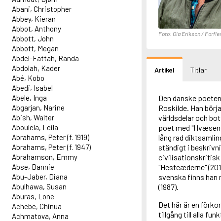
Abani, Christopher
Abbey, Kieran
Abbot, Anthony
Foto: Ola Erikson / Forfle
Abbott, John
Abbott, Megan
Abdel-Fattah, Randa
Abdolah, Kader
Artikel
Titlar
Abé, Kobo
Abedi, Isabel
Abele, Inga
Den danske poeten
Abgarjan, Narine
Roskilde. Han börja
Abish, Walter
världsdelar och bo
Aboulela, Leila
poet med "Hvæsende
Abrahams, Peter (f. 1919)
lång rad diktsamli
Abrahams, Peter (f. 1947)
ständigt i beskrivn
Abrahamson, Emmy
civilisationskritis
Abse, Dannie
"Hesteæderne" (201
Abu-Jaber, Diana
svenska finns han 
Abulhawa, Susan
(1987).
Aburas, Lone
Det här är en förk
Achebe, Chinua
tillgång till alla f
Achmatova, Anna