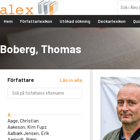
Hem
Författarlexikon
Utökad sökning
Deckarlexikon
Qui
Boberg, Thomas
Författare
Läs in alla
A
Aage, Christian
Aakeson, Kim Fupz
Aalbæk Jensen, Erik
Aamodt, Bjørn