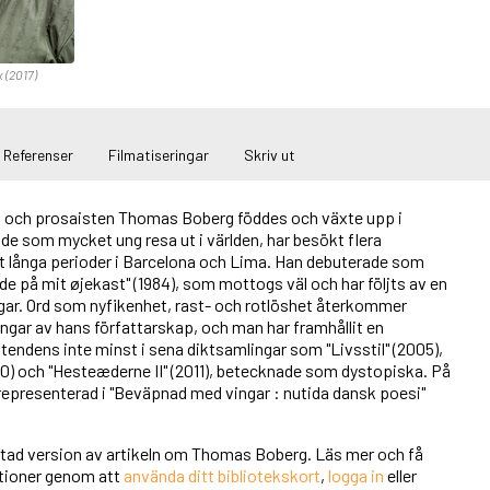
x (2017)
Referenser
Filmatiseringar
Skriv ut
 och prosaisten Thomas Boberg föddes och växte upp i
de som mycket ung resa ut i världen, har besökt flera
tt långa perioder i Barcelona och Lima. Han debuterade som
 på mit øjekast" (1984), som mottogs väl och har följts av en
ngar. Ord som nyfikenhet, rast- och rotlöshet återkommer
ingar av hans författarskap, och man har framhållit en
k tendens inte minst i sena diktsamlingar som "Livsstil" (2005),
0) och "Hesteæderne II" (2011), betecknade som dystopiska. På
representerad i "Beväpnad med vingar : nutida dansk poesi"
ortad version av artikeln om Thomas Boberg. Läs mer och få
unktioner genom att
använda ditt bibliotekskort
,
logga in
eller